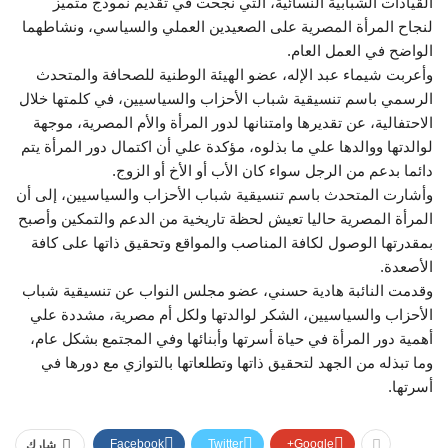
القيادات الشبابية النسائية، التي نجحت في تقديم نموذج متميز
لنجاح المرأة المصرية على الصعيدين العملي والسياسي، ونشاطهما
الواضح في العمل العام.
وأعربت شيماء عبد الإله، عضو الهيئة الوطنية للصحافة والمتحدث
الرسمي باسم تنسيقية شباب الأحزاب والسياسيين، في كلمتها خلال
الاحتفالية، عن تقديرها وامتنانها لدور المرأة والأم المصرية، موجهة
لوالدتها ووالدها علي ما بذلوه، مؤكدة علي أن اكتمال دور المرأة يتم
دائما بدعم من الرجل سواء كان الأب أو الأخ أو الزوج.
وأشارت المتحدث باسم تنسيقية شباب الأحزاب والسياسيين، إلى أن
المرأة المصرية حاليا تعيش لحظة تاريخية من الدعم والتمكين وأصبح
بمقدرتها الوصول لكافة المناصب والمواقع وتحقيق ذاتها على كافة
الأصعدة.
وقدمت النائبة هادية حسني، عضو مجلس النواب عن تنسيقية شباب
الأحزاب والسياسيين، الشكر لوالدتها ولكل أم مصرية، مشددة علي
أهمية دور المرأة في حياة أسرتها وأبنائها وفي المجتمع بشكل عام،
وما تبذله من الجهد لتحقيق ذاتها وتطلعاتها بالتوازي مع دورها في
أسرتها.
Facebook
Twitter
Google+
شارك