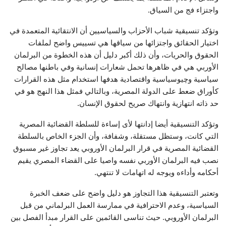
واجتزاء فج من السياق.
وتؤكد تنسيقية شباب الأحزاب والسياسيين أن الانتقائية المتعمدة في
اختيار الحقائق واجتزائها من سياقها هي تسييس واضح لملفات
الحقوق والحريات، وأن ذلك أكبر دليل أن هذه الخطوة من البرلمان
الأوربي هي في ظاهرها تحمل شعارات إنسانية وفي باطنها مصالح
سياسية وچيوسياسية واقتصادية هدفها استخدام مثل هذه القرارات
كأوراق ضعط على الدولة المصرية، وبالتالي فمثل هذا النهج هو في
حد ذاته انتهازية وانتهاك صريح لحقوق الإنسان.
وتؤكد التنسيقية أيضا إدانتها لأى إساءة للسلطة القضائية المصرية
التي كانت، وستظل مستقلة، وشفافة، وأن الجزء الخاص بالسلطة
القضائية المصرية في قرار البرلمان الأوروبي يعد تجاوز غير مسبوق
نصب فيه البرلمان الأوربي نفسه واصيا على القضاء المصري يقيم
أحكامه وأداءه ويوجه له اتهامات لا تنتهي.
وتعتبر التنسيقية هذا التجاوز هو دليل واضح على ضعف الخبرة
السياسية، وعدم الاحترافية في ممارسة العمل البرلماني من قبل
البرلمان الأوروبي. حيث تناسى القائمين على القرار مبدأ الفصل بين