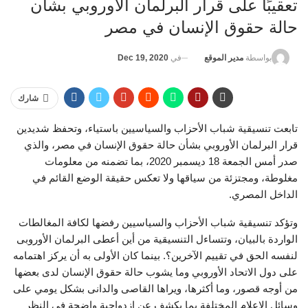
تعقيبًا على قرار البرلمان الأوروبي بشأن
حالة حقوق الإنسان في مصر
في
Dec 19, 2020
بواسطة
مدير الموقع
شارك
تابعت تنسيقية شباب الأحزاب والسياسيين باستياء، وتحفظ شديدين
قرار البرلمان الأوروبي بشأن حالة حقوق ‏الإنسان في مصر، والذي
صدر أمس الجمعة 18 ديسمبر 2020، بما تضمنه من معلومات
مغلوطة، ومجتزئة من سياقها ولا تعكس حقيقة الوضع القائم في
الداخل المصري.
وتؤكد تنسيقية شباب الأحزاب والسياسيين رفضها لكافة المغالطات
الواردة بالبيان، وتتساءل التنسيقية من أين أعطى البرلمان الأوروبى
لنفسه الحق في تقييم الآخرين؟. بينما كان الأولى به أن يركز اهتمامه
على دول الاتحاد الأوروبي وما يشوب حالة حقوق الإنسان لدى بعضها
من أوجه قصور، وما أكثرها، ويراها القاصى والدانى بشكل يومي على
وسائل الإعلام المختلفة بما يكشف عن ازدواجية واضحة في النظر