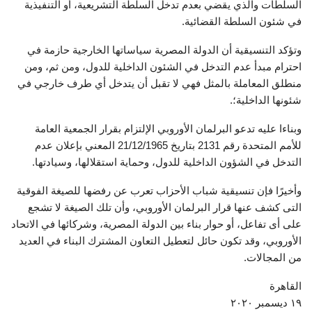
السلطات والذي يقضي بعدم تدخل السلطة التشريعية، أو التنفيذية
في شئون السلطة القضائية.
وتؤكد التنسيقية أن الدولة المصرية سياساتها الخارجية حازمة في
احترام مبدأ عدم التدخل في الشئون الداخلية للدول، ومن ثم، ومن
منطلق المعاملة بالمثل فهي لا تقبل أن يتدخل أي طرف خارجي في
شئونها الداخلية؛.
وبناءا عليه تدعو البرلمان الأوروبي الإلتزام بقرار الجمعية العامة
للأمم المتحدة رقم 2131 بتاريخ 21/12/1965 المعني بإعلان عدم
التدخل في الشؤون الداخلية للدول، وحماية استقلالها، وسيادتها.
وأخيرًا فإن تنسيقية شباب الأحزاب تعرب عن رفضها للصيغة الفوقية
التى كشف عنها قرار البرلمان الأوروبي، وأن تلك الصيغة لا تشجع
على أى تفاعل، أو حوار بناء بين الدولة المصرية، وشركائها في الاتحاد
الأوروبي، وقد تكون حائل لتعطيل التعاون المشترك البناء في العديد
من المجالات.
القاهرة
١٩ ديسمبر ٢٠٢٠