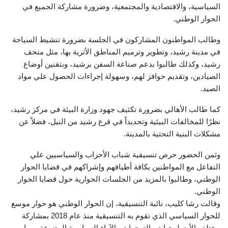
السياسية، والاقتصادية والمجتمعية، وضرورة مشاركة الجميع في
الحوار الوطني.
وطالب المواطنون المشاركون في الجلسة بضرورة تنشيط السياحة
في مدينة رشيد، وتطوير وترميم المناطق الأثرية بها، مثل متحف
رشيد، وكذلك طالبوا بدعم صناعة السفن برشيد، وبتقنين أوضاع
الصيادين، وتقديم حوافز لهم، وسهولة إجراءات الحصول علي مواد
الصيد.
كما طالب الأهالي بضرورة تكثيف جهود وزارة البيئة في مركز رشيد،
نظرًا للمخالفات البيئية وتحديداً في فرع رشيد من النيل، فضلاً عن
مشكلات البنية التحتية بالمدينة.
وثمن الحضور حرص تنسيقية شباب الأحزاب والسياسيين علي
التفاعل مع المواطنين بكافة أطيافهم وإشراكهم في قضايا الحوار
الوطني، وطالبوا بالمزيد من الجلسات الحوارية حول قضايا الحوار
الوطني.
وقالت رشا كليب، نائبة التنسيقية، إن الحوار الوطني هو حوار موسع
للحوار السياسي الذي تقوم به التنسيقية منذ عام 2018 بمشاركة
مختلف الأيدولوجيات والتوجهات والآراء السياسية المتنوعة، مما