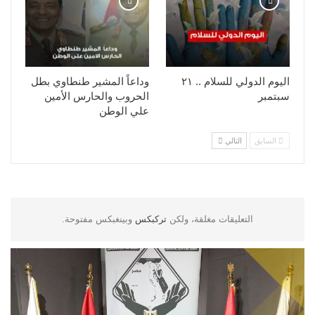
اليوم الدولي للسلام .. ٢١
وداعاً المشير طنطاوي بطل
سبتمبر
الحروب والحارس الأمين
علي الوطن
السابق
التالي
التعليقات مغلقة، ولكن
تركبكس
وبينغبكس مفتوحة.