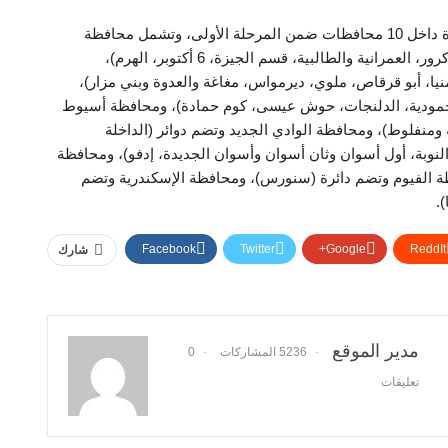
وتجرى الانتخابات على المقاعد الفردية فقط في 30 دائرة داخل 10 محافظات ضمن المرحلة الأولى، وتشمل محافظة
الجيزة وتضم دوائر (البدرشين، منشأة القناطر، بولاق الدكرور، العمرانية والطالبية، قسم الجيزة، 6 أكتوبر، الهرم)،
نيا، أبو قرقاص، ملوي، ديرمواس، مغاغة والعدوة وبني مزار)،
لمحمودية، الدلنجات، حوش عيسى، كوم حمادة)، ومحافظة أسيوط
ومنفلوط)، ومحافظة الوادي الجديد وتضم دوائر (الداخلة
لنوبة، أول أسوان وثان أسوان وأسوان الجديدة، إدفو)، ومحافظة
فظة الفيوم وتضم دائرة (سنورس)، ومحافظة الإسكندرية وتضم
.
Facebook
Twitter
Google+
ReddIt
شارك
مدير الموقع
5236 المشاركات
0
تعليقات