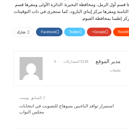
ها قسم أول الرمل، ومحافظة البحيرة: الدائرة الأولى ومقرها قسم
 الثامنة ومقرها مركز إيتاي البارود، كما ستجرى في ذات التوقيتات
مركز إطسا بمحافظة الفيوم.
Facebook
Twitter
Google+
ReddIt
شارك
مدير الموقع
5236 المشاركات
0
تعليقات
السابق بوست
استمرار توافد الناخبين بسوهاج للتصويت في انتخابات
مجلس النواب