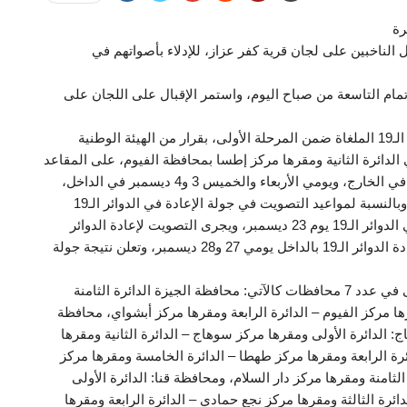
رة
الناخبين على لجان قرية كفر عزاز، للإدلاء بأصواتهم في
تمام التاسعة من صباح اليوم، واستمر الإقبال على اللجان على
وتجرى انتخابات مجلس النواب في الجولة الأولى للدوائر الـ19 الملغاة ضمن المرحلة الأولى، بقرار من الهيئة الوطنية
ي الدائرة الثانية ومقرها مركز إطسا بمحافظة الفيوم، على المقاعد
الفردية فقط، يومي الاثنين والثلاثاء 1 و2 ديسمبر الجاري في الخارج، ويومي الأربعاء والخميس 3 و4 ديسمبر في الداخل،
وتعلن نتيجة الجولة الأولى بالدوائر الـ19 يوم 11 ديسمبر، وبالنسبة لمواعيد التصويت في جولة الإعادة في الدوائر الـ19
الملغاة إن وجدت يبدأ الصمت الانتخابي لجولة الإعادة في الدوائر الـ19 يوم 23 ديسمبر، ويجرى التصويت لإعادة الدوائر
الـ19 بالخارج يومي 24 و25 ديسمبر ويجرى التصويت لإعادة الدوائر الـ19 بالداخل يومي 27 و28 ديسمبر، وتعلن نتيجة جولة
وتجرى الانتخابات في الدوائر الملغاة خلال المرحلة الأولى في عدد 7 محافظات كالآتي: محافظة الجيزة الدائرة الثامنة
ها مركز الفيوم – الدائرة الرابعة ومقرها مركز أبشواي، محافظة
: الدائرة الأولى ومقرها مركز سوهاج – الدائرة الثانية ومقرها
ائرة الرابعة ومقرها مركز طهطا – الدائرة الخامسة ومقرها مركز
لثامنة ومقرها مركز دار السلام، ومحافظة قنا: الدائرة الأولى
ائرة الثالثة ومقرها مركز نجع حمادي – الدائرة الرابعة ومقرها