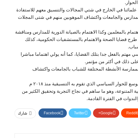
لحوار.
 علمائنا في الخارج في شتي المجالات والتنسيق معهم للاستفادة
المدارس والجامعات واكتشاف الموهوبين منهم في شتى المجلات
تمام بالمعلمين وكذا الاهتمام بالصيانة الدورية للمدارس ومناقشة
ة طرح قضايا الصحة والاهتمام بالمستشفيات الحكومية، كذلك
باب.
ي مهتم بالفعل جدا بتلك القضايا، كما أنه يولي اهتماما مباشرا
لى ذلك في أكثر من مؤتمر.
مارسة الأنشطة المختلفة للشباب بالجامعات واكتشاف
كما صرحت نائبة التنسيقية، أن الحوار الوطني هو حوار موسع للحوار السياسي الذي تقوم به التنسيقية منذ ٢٠١٨ م
ة المتنوعة، وهو ما ساهم في نجاح التجربة وتحقيق الكثير من
ندوات في الفترة القادمة.
Facebook
Twitter
Google+
ReddIt
شارك