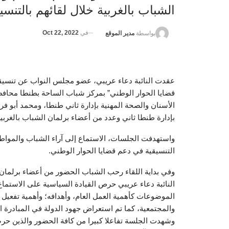
الشباب بالغربية خلال لقائهم بالتن
في
Oct 22, 2022
بواسطة
مدير الموقع
عقدت النائبة دعاء عريبي، عضو مجلس النواب عن تنسيق
قضايا الحوار الوطني” بمركز شباب الساحة بطنطا محافظة
الأسنان والصحة المهنية بإدارة ثاني طنطا، ومحمد أبو ف
بإدارة طنطا ثاني وعدد من أعضاء برلمان الشباب بالغربية
واستهدفت الجلسات، الاستماع إلى آراء الشباب والمواط
التنسيقية في دعم قضايا الحوار الوطني.
وفي بداية اللقاء رحب الشباب الحضور من أعضاء برلمان ا
النائبة دعاء عريبي حرص القيادة السياسية على الاستماع
الموضوعات كأهمية العمل العام، وأهدافه؛ وأهمية تفعيل 
والمجتمعية، كما تم استعراض جهود الدولة في المبادرة ال
وشهدت الجلسة تفاعلا كبيرا من كافة الحضور والذين حر