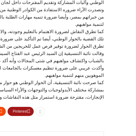
الوطني وآليات المشاركة وتقديم المقترحات داخل لجان ا
وتصدرت الآراء ضروره الاستفادة من الكوادر الوطنية من
من خبراتهم بمصر، وأيضا ضرورة تنميه مهارات الطلبة ب
لتنمية مواهبهم.
كما تطرق النقاش لضرورة الاهتمام بالتعليم وجودته، والاه
تلك القضية بالحوار الوطني، أيضا تم التأكيد على ضرور
تطرق الحوار لضرورة توفير فرص عمل للخريجين من الش
وقالت نائبة التنسيقية إن السيد الرئيس عبد الفتاح السيس
بالشباب واكتشاف مواهبهم في شتى المجالات وأنه أكد ع
وأكدت عريبي على ضرورة تنظيم معسكرات بالجامعات لم
الموهوبين منهم لتنمية مواهبهم.
بمشاركة مختلف الأيدولوجيات والتوجهات والأراء السياسي
الإنجازات، مقترحة ضرورة استمرار مثل هذه النقاشات وال
Pinterest