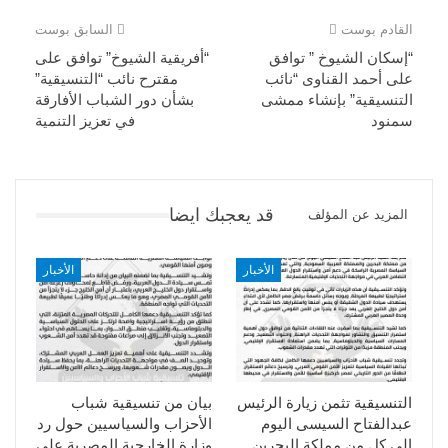
القادم بوست
السابق بوست
“إسكان الشيوخ ” توافق
“أفريقية الشيوخ” توافق على
على أحمد القناوى “نائب
مقترح نائب “التنسيقية”
التنسيقية” بإنشاء ممشى
بشأن دور الشباب الأفارقة
سمنود
في تعزيز التنمية
قد يعجبك ايضا
المزيد عن المؤلف
الأخبار
الأخبار
التنسيقية تثمن زيارة الرئيس
بيان من تنسيقية شباب
عبدالفتاح السيسى اليوم
الأحزاب والسياسيين حول رد
الي كل من مملكة البحرين
وزارة الخارجية المصرية على