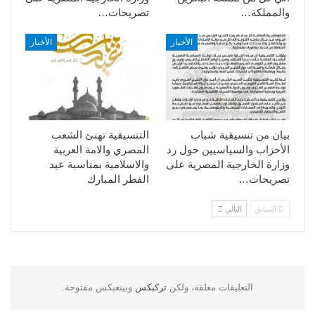
والمملكة…
تصريحات…
الأخبار
الأخبار
بيان من تنسيقية شباب
التنسيقية تهنئ الشعب
الأحزاب والسياسيين حول رد
المصري والامة العربية
وزارة الخارجية المصرية على
والاسلامية بمناسبة عيد
تصريحات…
الفطر المبارك
السابق
التالي
التعليقات مغلقة، ولكن
تركبكس
وبينغبكس مفتوحة.