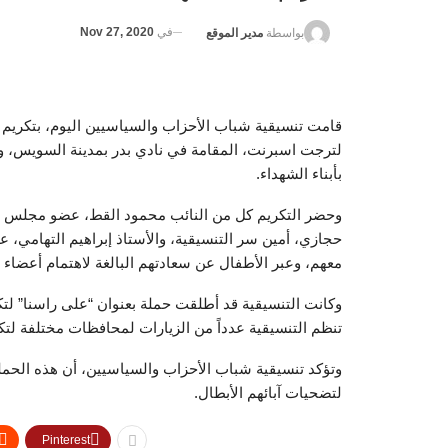
في
Nov 27, 2020
بواسطة
مدير الموقع
قامت تنسيقية شباب الأحزاب والسياسيين اليوم، بتكريم أب
لترجت اسبرنت، المقامة في نادي بدر بمدينة السويس، وذ
بأبناء الشهداء.
وحضر التكريم كل من النائب محمود القط، عضو مجلس ال
حجازي، أمين سر التنسيقية، والأستاذ إبراهيم التهامي، عض
معهم، وعبر الأطفال عن سعادتهم البالغة لاهتمام أعضاء ا
وكانت التنسيقية قد أطلقت حملة بعنوان “على راسنا” لتكري
تنظم التنسيقية عدداً من الزيارات لمحافظات مختلفة لتكر
وتؤكد تنسيقية شباب الأحزاب والسياسيين، أن هذه الحملة ت
لتضحيات آبائهم الأبطال.
Pinterest