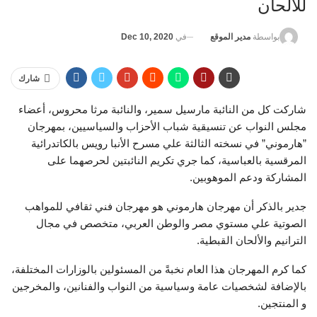
للألحان
في
Dec 10, 2020
بواسطة
مدير الموقع
شارك
شاركت كل من النائبة مارسيل سمير، والنائبة مرثا محروس، أعضاء
مجلس النواب عن تنسيقية شباب الأحزاب والسياسيين، بمهرجان
”هارموني” في نسخته الثالثة علي مسرح الأنبا رويس بالكاتدرائية
المرقسية بالعباسية، كما جري تكريم النائبتين لحرصهما على
المشاركة ودعم الموهوبين.
جدير بالذكر أن مهرجان هارموني هو مهرجان فني ثقافي للمواهب
الصوتية علي مستوي مصر والوطن العربي، متخصص في مجال
الترانيم والألحان القبطية.
كما كرم المهرجان هذا العام نخبةً من المسئولين بالوزارات المختلفة،
بالإضافة لشخصيات عامة وسياسية من النواب والفنانين، والمخرجين
و المنتجين.