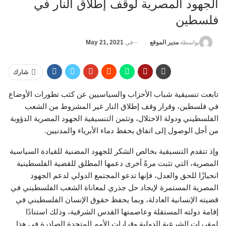
الجهود المصرية لوقف إطلاق النار في
فلسطين
في
May 21, 2021
بواسطة
مدير الموقع
شارك
تابعت تنسيقية شباب الأحزاب والسياسيين عن كثب تطورات الأوضاع
في فلسطين، وقرار وقف إطلاق النار غير المشروط من الشعب
الفلسطيني ودولة الاحتلال، وتثمن التنسيقية الجهود المصرية الدؤوبة
من أجل الوصول إلى اتفاق يحفظ دماء الأبرياء والمدنيين.
وإذ تتقدم التنسيقية بخالص الشكر للجهود المضنية للقيادة السياسية
المصرية، التي تثبت مرةً أخرى دعمها المطلق للقضية الفلسطينية
انحيازًا للحق والعدل، فإنها تدعو المجتمع الدولي لدعم الجهود
المصرية المستمرة لإيجاد حل جذري لمعاناة الشعب الفلسطيني في
قضيته الإنسانية العادلة، وبما يحفظ حقوق الإنسان الفلسطيني في
إقامة دولته المستقلة وعاصمتها القدس الشرقية، وذلك استنادًا
لمقررات الشرعية الدولية وقرارات الأمم المتحدة الصادرة في هذا