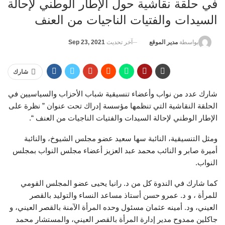
في حلقة نقاشية حول الإطار الوطني لإحالة
السيدات والفتيات الناجيات من العنف
آخر تحديث
Sep 23, 2021
بواسطة
مدير الموقع
شارك
شارك عدد من نواب وأعضاء تنسيقية شباب الأحزاب والسياسيين في
الحلقة النقاشية التي تنظمها مؤسسة إدراك تحت عنوان ” نظرة على
الإطار الوطني لإحالة السيدات والفتيات الناجيات من العنف “.
ومثل التنسيقية، النائبة سها سعيد عضو مجلس الشيوخ، والنائبة
أميرة صابر و النائب محمد عبد العزيز أعضاء مجلس النواب بمجلس
النواب.
كما شارك في الندوة كل من د. رانيا يحيى عضو المجلس القومي
للمرأة ، و د. عمرو حسن أستاذ مساعد النساء والتوليد بالقصر
العيني، ود. أمينه عثمان مسئول وحده المرأة الآمنة بالقصر العيني، و
جاكلين ممدوح مدير إدارة المرأة بالقصر العيني، والمستشار محمد