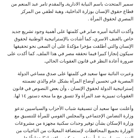
سمير المتحدث باسم النيابة الاداريةـ والمقدم تامر عبد المنعم من
قطاع حقوق الإنسان بوزارة الداخلية، وهبة لطفي من المركز
المصري لحقوق المرأة .
وأكدت النائبة أميره صابر في كلمتها على أهمية وجود تشريع جديد
خاص بالعنف الاسري، كما أشادت بالإستراتيجية الوطنية لحقوق
الإنسان والتي أطلقت مؤخرا مؤكدةً على أن السعى نحو تحقيقها
سيكون إنجازا كبيرا فيما تحققه مصر في هذا الملف. كما أكدت على
ضرورة أعادة النظر في قانون العقوبات الحالي.
وعبرت النائبة سها سعيد في كلمتها على صدق مساعي الدولة
المصرية في تحسين أوضاع المرأة بشكل عام والذي تضمنته
إستراتيجية الدولة لحقوق الإنسان ، وأن بعض النصوص في قانون
العقوبات تمييزية ضد المرأة ولا تتسق مع ما منحه دستور ١٤ لها.
وأعلنت سها سعيد أن تنسيقية شباب الأحزاب والسياسيين تدعو
وزارة التضامن الإجتماعي والمجلس القومي للمرأة للتنسيق مع
وزارة الإسكان بشأن توفير وحدات سكنية مجهزة من مشروعات
الوزارة بجميع المحافظات لإستضافة المعيلات من الناجيات من
العنف حتى استقرار أوضاعهن وتمكينهن اقتصاديًا حفاظًا على