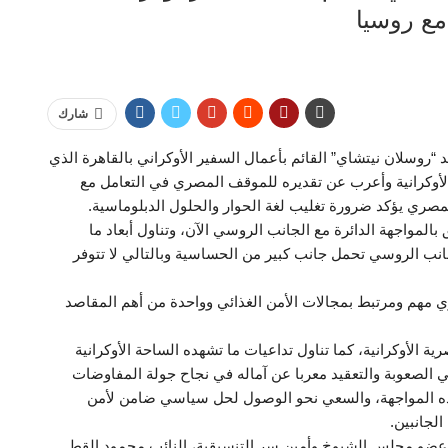
مع روسيا
شارك
“روسلان نيتشاي” القائم بأعمال السفير الأوكراني بالقاهرة الذي
الأوكرانية وأعرب عن تقديره للموقف المصري في التعامل مع
لمصري يؤكد ضرورة تغليب لغة الحوار والحلول الدبلوماسية.
بالمواجهة الدائرة مع الجانب الروسي الآن، وتناول أبعاد ما
جانب الروسي تحمل جانب كبير من الحساسية وبالتالي لا تتوفر
اري مهم ومرتبط بمجالات الأمن الغذائي وواحدة من أهم المقاصد
ة الأوكرانية، كما تناول تداعيات ما تشهده الساحة الأوكرانية
الصعوبة والتعقيد معربا عن آماله في نجاح جولة المفاوضات
ء هذه المواجهة، والسعي نحو الوصول لحل سياسي ضامن لأمن
الجانبين.
د عضو مجلس الشيوخ وأمين سر التنسيقية، النائب محمود القط