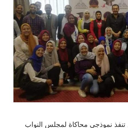
 تنفذ نموذجي محاكاة لمجلس النواب