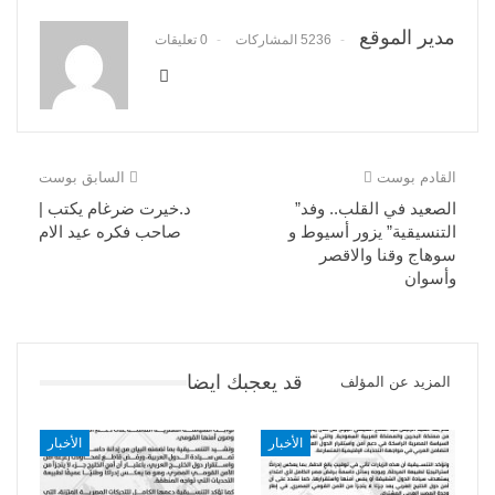
مدير الموقع
5236 المشاركات
0 تعليقات
القادم بوست
السابق بوست
الصعيد في القلب.. وفد”
د.خيرت ضرغام يكتب |
التنسيقية” يزور أسيوط و
صاحب فكره عيد الام
سوهاج وقنا والاقصر
وأسوان
قد يعجبك ايضا
المزيد عن المؤلف
الأخبار
الأخبار