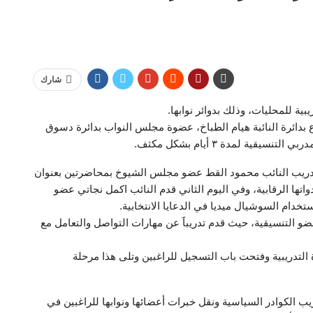
شارك
ية للمحليات، وذلك بدوائر نوابها.
ع بدائرة النائبة هيام الطباخ، عضوة مجلس النواب بدائرة دسوق
ية لمدة ٣ أيام بشكل مكثف.
لتدريب النائب محمود القط عضو مجلس الشيوخ بمحاضرتين بعنوان
واتها الرقابية، وفي اليوم الثاني قدم النائب اكمل نجاتي عضو
خدام السوشيال ميديا في الدعايا الانتخابية.
ضو التنسيقية، حيث قدم تدريباََ عن مهارات التواصل والتعامل مع
ة التدريبية وفتحت باب التسجيل للراغبين وتلى هذا مرحلة
 الكوادر السياسية ونقل خبرات أعضائها ونوابها للراغبين في