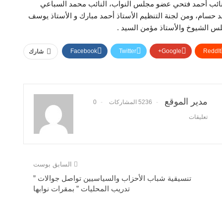
نائب أحمد فتحي عضو مجلس النواب، النائب محمد السباعي
 حسام، ومن لجنة التنظيم الأستاذ أحمد مبارك و الأستاذ يوسف
 الشيوخ والأستاذ مؤمن السيد .
Facebook
Twitter
Google+
ReddIt
شارك
مدير الموقع
5236 المشاركات
0
تعليقات
السابق بوست
تنسيقية شباب الأحزاب والسياسيين تواصل جوالات ”
تدريب المحليات ” بمقرات نوابها