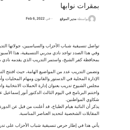
بمقرات نوابها
في
Feb 6, 2022
بواسطة
مدير الموقع
تواصل تنسيقية شباب الأحزاب والسياسيين، جولاتها التدريب
وفي هذا الصدد تواجد نادي مدربي التنسيقية، هذا الأسبو
بمحافظة كفر الشيخ، واستمر التدريب الذي يقدمه نادي مدربي التنسيق
وتضمن التدريب عدد من المواضيع الهامة، حيث افتتح ا
الإدارة المحلية في الدستور والقانون ومهام المحليات وأد
مجلس الشيوخ تدريب بعنوان إدارة الحملات الانتخابية واست
واختتم البرنامج في اليوم الثالث الدكتور أنور إسماعيل ع
شكاوي المواطنين.
يذكر أن النائبة هيام الطباخ، قد أعلنت من قبل عن الدور
المقابلات الشخصية لتحديد العناصر المناسبة.
يأتي هذا في إطار حرص تنسيقية شباب الأحزاب على تدريب