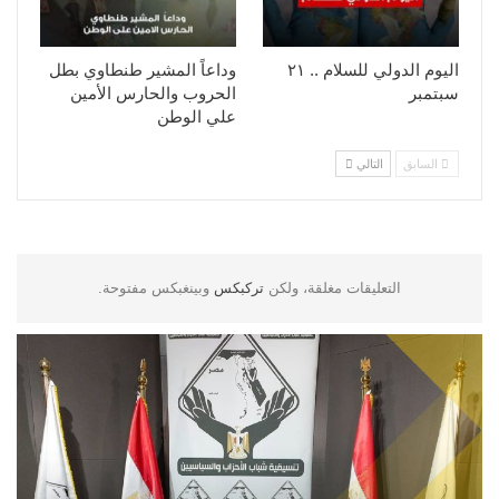
اليوم الدولي للسلام .. ٢١
وداعاً المشير طنطاوي بطل
سبتمبر
الحروب والحارس الأمين
علي الوطن
السابق
التالي
التعليقات مغلقة، ولكن
تركبكس
وبينغبكس مفتوحة.