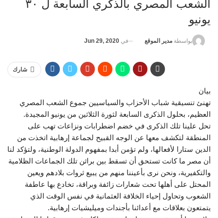
الشعب المصري بالذكري السابعة ل ٣٠
يونيو
في
Jun 29, 2020
بواسطة
مدير الموقع
شارك
بيان
تهنئ تنسيقية شباب الأحزاب والسياسيين جموع الشعب المصري
العظيم، بحلول الذكرى السابعة لثورة الثلاثين من يونيو المجيدة.
تحل علينا تلك الذكرى في خضم اضطرابات ونزاعات تهب على
المنطقة لتكشف معها عن الوجه القبيح لجماعة إرهابية اتخذت من
الدين ستارا لأفعالها، ولم تؤمن أبدا بمفهوم الدولة الوطنية، ولتؤكد لنا
أن مصر ما كانت تستحق أن تسقط بين براثن تلك الجماعات الظلامية
والتكفيرية، ونحن نرى بأعيننا منهم من يبيع ثروات بلادهم ويعين
المحتل على أهلها تحت شعارات زائفة وبراقة، تخادع بها عاطفة
الشعوب وتحاول إحياء الخلافة العثمانية في نفس الوقت الذي
يتمتعون بعلاقات مع أعدائنا بأجندات وميليشيات إرهابية.