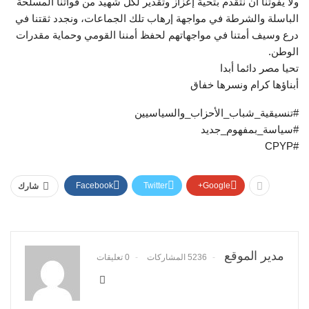
ولا يفوتنا أن نتقدم بتحية إعزاز وتقدير لكل شهيد من قواتنا المسلحة
الباسلة والشرطة في مواجهة إرهاب تلك الجماعات، ونجدد ثقتنا في
درع وسيف أمتنا في مواجهاتهم لحفظ أمننا القومي وحماية مقدرات
الوطن.
تحيا مصر دائما أبدا
أبناؤها كرام ونسرها خفاق
#تنسيقية_شباب_الأحزاب_والسياسيين
#سياسة_بمفهوم_جديد
#CPYP
Facebook
Twitter
Google+
شارك
مدير الموقع
5236 المشاركات
0 تعليقات