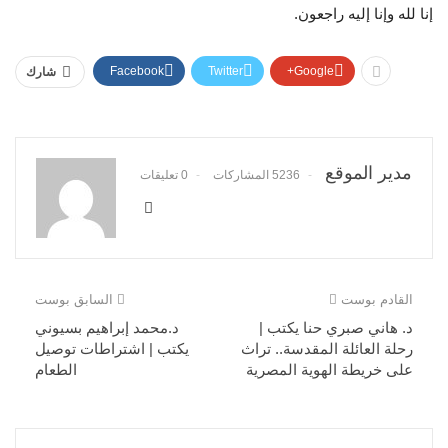
إنا لله وإنا إليه راجعون.
Facebook
Twitter
Google+
شارك
مدير الموقع
5236 المشاركات
0 تعليقات
القادم بوست
السابق بوست
د. هاني صبري حنا يكتب |
د.محمد إبراهيم بسيوني
رحلة العائلة المقدسة.. تراث
يكتب | اشتراطات توصيل
على خريطة الهوية المصرية
الطعام