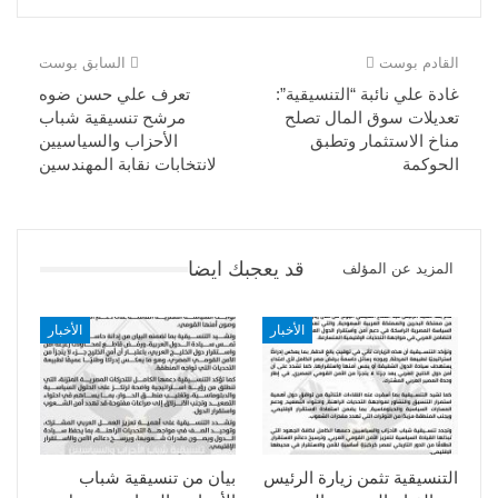
القادم بوست
السابق بوست
غادة علي نائبة “التنسيقية”:
تعرف علي حسن ضوه
تعديلات سوق المال تصلح
مرشح تنسيقية شباب
مناخ الاستثمار وتطبق
الأحزاب والسياسيين
الحوكمة
لانتخابات نقابة المهندسين
قد يعجبك ايضا
المزيد عن المؤلف
الأخبار
الأخبار
التنسيقية تثمن زيارة الرئيس
بيان من تنسيقية شباب