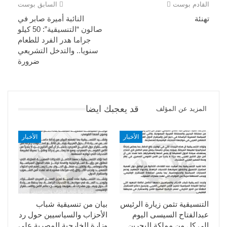
القادم بوست
السابق بوست
تهنئة
النائبة أميرة صابر في
صالون “التنسيقية”: 50 كيلو
جراما هدر الفرد للطعام
سنويا.. والتدخل التشريعي
ضرورة
قد يعجبك ايضا
المزيد عن المؤلف
الأخبار
الأخبار
التنسيقية تثمن زيارة الرئيس
بيان من تنسيقية شباب
عبدالفتاح السيسى اليوم
الأحزاب والسياسيين حول رد
الي كل من مملكة البحرين
وزارة الخارجية المصرية على