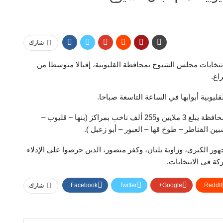
شارك
خابات مجلس الشيوخ بمحافظة القليوبية، إقبالا متوسطا من
اع.
وإجمالي عدد المواطنين الذين يحق لهم التصويت في المحافظة يبلغ 3 ملايين و255 ألف ناخب بمراكز (بنها – قليوب –
ين القناطر – طوخ قها – العبور – أبو زعبل ).
 الكبرى، وزاوية بلتان، وكفر منصور، الذين حرصوا على الإدلاء
ة في الانتخابات.
Facebook
Twitter
Google+
ReddIt
شارك