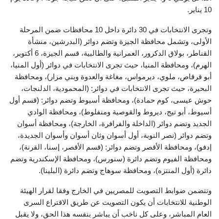
10 يناير.
وتجرى الانتخابات في 30 دائرة داخل 10 محافظات ضمن المرحلة
الأولى، وتشمل محافظة الجيزة وتضم دوائر (البدرشين، منشأة
القناطر، بولاق الدكرور، العمرانية والطالبية، قسم الجيزة، 6 أكتوبر،
الهرم)، ومحافظة المنيا، حيث تجرى الانتخابات في دوائر (أول المنيا،
أبو قرقاص، ملوي، ديرمواس، مغاغة والعدوة وبني مزار)، ومحافظة
البحيرة، حيث تجرى الانتخابات في دوائر: (المحمودية، الدلنجات،
حوش عيسى، كوم حمادة)، ومحافظة أسيوط وتضم دوائر: (قسم أول
أسيوط، أبو تيج، ديروط والقوصية ومنفلوط)، ومحافظة الوادي
الجديد وتضم دوائر (الداخلة والفرافرة، الخارجة)، ومحافظة أسوان
وتضم دوائر (نصر النوبة، أول أسوان وثان أسوان وأسوان الجديدة،
إدفو)، ومحافظة الأقصر وتضم دوائر: (قسم الأقصر، إسنا، القرنة)،
ومحافظة الفيوم وتضم دائرة (سنورس)، ومحافظة الإسكندرية وتضم
دائرة (أول المنتزه)، ومحافظة سوهاج وتضم دائرة (البلينا).
وتتضمن ضوابط التصويت للمصريين في الخارج وفقا لقرار الهيئة
الوطنية للانتخابات أن يكون التصويت عن طريق الاقتراع السرى
العام المباشر، وعلى كل ناخب أن يباشر بنفسه هذا الحق، ولا يقبل