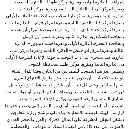
المراغة – الدائرة الرابعة ومقرها مركز طهطا – الدائرة الخامسة
ومقرها مركز جرجا – الدائرة السادسة ومقرها مركز المنشأة –
الدائرة الثامنة ومقرها مركز دار السلام، ومحافظة قنا: الدائرة الأولى
ومقرها مركز قنا – الدائرة الثانية ومقرها مركز قوص – الدائرة الثالثة
ومقرها مركز نجع حمادي – الدائرة الرابعة ومقرها مركز أبو تشت،
ومحافظ الإسكندرية الدائرة الثانية ومقرها قسم أول الرمل،
ومحافظة البحيرة: الدائرة الأولى ومقرها قسم دمنهور – الدائرة
الثالثة ومقرها مركز أبو حمص – الدائرة الثامنة ومقرها مركز إيتاي
البارود، كما ستجرى في ذات التوقيتات جولة الإعادة للمرحلة الأولى
في الدائرة الثانية ومقرها مركز إطسا بمحافظة الفيوم.
وتتضمن ضوابط التصويت للمصريين في الخارج وفقا لقرار الهيئة
الوطنية للانتخابات أن يكون التصويت عن طريق الاقتراع السرى
العام المباشر، وعلى كل ناخب أن يباشر بنفسه هذا الحق، ولا يقبل
في إثبات شخصية الناخب سوى بطاقة الرقم القومي أو جواز السفر
الساري المتضمن الرقم القومي، ويكون الإدلاء بالصوت بمقر
القنصلية، أو البعثة الدبلوماسية، أو أي من المقار التي يصدر بتحديدها
قرار من الهيئة الوطنية للانتخابات بناء على ترشيح وزارة الخارجية.
وتشكل اللجان المشرفة على أعمال الاقتراع والفرز والحصر العددي
للأصوات، من عدد كاف من أعضاء السلك الدبلوماسي والقنصلي،