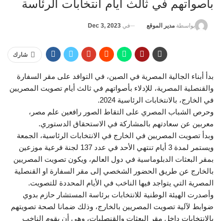
بأصواتهم في ثالث أيام انتخابات الرئاسة
في
Dec 3, 2023
بواسطة
مدير الموقع
شارك
بدأ أبناء الجالية المصرية في الصين، في التوافد على مقر السفارة
والقنصلية المصرية، للإدلاء بأصواتهم في ثالث أيام تصويت المصريين
في الخارج، بالانتخابات الرئاسية 2024.
وحرص الشباب المصري على التقاط الصور رافعين علم مصر،
معربين عن سعادتهم بالمشاركة في الاستحقاق الدستوري.
وبدأ تصويت المصريين في الخارج في الانتخابات الرئاسية، الجمعة
ويستمر لمدة 3 أيام تنتهي الأحد في عدد 137 لجنة فرعية موزعين
بمقر البعثات الدبلوماسية في دول العالم، ويكون تصويت المصريين
بالخارج عن طريق الحضور الشخصي إلى مقر السفارة او القنصلية
المصرية التي يتواجد فيها الناخب في الأيام المحددة للتصويت.
وأصدرت الهيئة الوطنية للانتخابات برئاسة المستشار حازم بدوي
ضوابط لآلية تصويت المصريين بالخارج، وذلك ضمانا لصحة تصويتهم
بالانتخابات داخل مقر البعثات والقنصليات، وهي أن يقوم الناخب