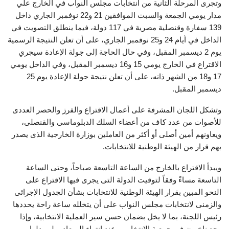
وتجرى المرحلة الثانية من انتخابات مجلس النواب في الخارج علي
مدار يومي الجمعة والسبت الموافقين 21 و22 نوفمبر الجاري داخل
139 سفارة وقنصلية مصرية في 117 دولة، فيما ينطلق التصويت في
الداخل في أيام 24 و25 نوفمبر الجاري، على أن تعلن النتيجة الرسمية
يوم 2 ديسمبر المقبل، وفي حال الحاجة إلى جولة الإعادة سيجري
الاقتراع في الخارج يومي 15 و16 ديسمبر المقبل، وفي الداخل يومي
17 و18 من الشهر ذاته، على أن تعلن نتيجة جولة الإعادة يوم 25
ديسمبر المقبل.
وتشكل اللجان المشرفة على أعمال الاقتراع والفرز والحصر العددى
للأصوات من عدد كاف من أعضاء السلك الدبلوماسى والقنصلى،
ويعاونهم أمين أصلى أو أكثر من العاملين بوزارة الخارجية الذى يصدر
بهم قرار من الهيئة الوطنية للانتخابات.
ويبدأ الاقتراع بالخارج من الساعة التاسعة صباحاً، وحتى الساعة
التاسعة مساءً وفقاً لتوقيت الدولة التى يجرى فيها الاقتراع على
النحو المبين بقرار الهيئة الوطنية للانتخابات بشأن الجدول الإجرائى
والزمنى لانتخابات مجلس النواب على أن يتخلله ساعة راحة يحددها
رئيس اللجنة، بما لا يخل بضمان حسن سير العملية الانتخابية، وإذا
وجد ناخبون فى جمعية الانتخاب – عند انتهاء الميعاد – لم يدلوا