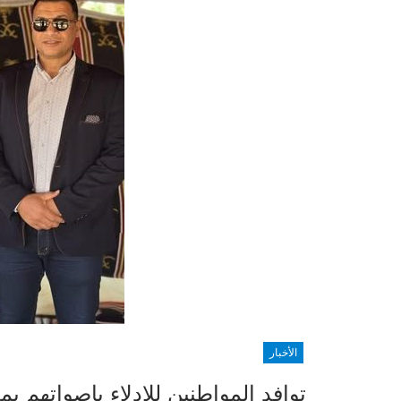
الأخبار
توافد المواطنين للإدلاء باصواتهم ب