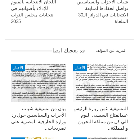
شباب الأحزاب والسياسيين
اللجان الانتخابية بالفيوم
تواصل انعقادها لمتابعة
للإدلاء بأصواتهم في
الانتخابات في الدوائر الـ30
انتخابات مجلس النواب
الملغاة
2025
قد يعجبك ايضا
المزيد عن المؤلف
الأخبار
الأخبار
التنسيقية تثمن زيارة الرئيس
بيان من تنسيقية شباب
عبدالفتاح السيسى اليوم
الأحزاب والسياسيين حول رد
الي كل من مملكة البحرين
وزارة الخارجية المصرية على
والمملكة…
تصريحات…