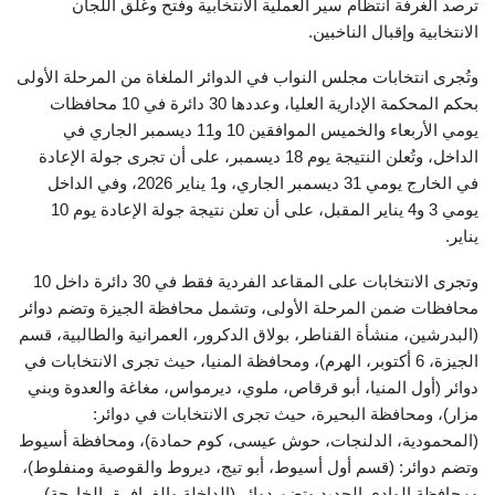
ترصد الغرفة انتظام سير العملية الانتخابية وفتح وغلق اللجان
الانتخابية وإقبال الناخبين.
وتُجرى انتخابات مجلس النواب في الدوائر الملغاة من المرحلة الأولى
بحكم المحكمة الإدارية العليا، وعددها 30 دائرة في 10 محافظات
يومي الأربعاء والخميس الموافقين 10 و11 ديسمبر الجاري في
الداخل، وتُعلن النتيجة يوم 18 ديسمبر، على أن تجرى جولة الإعادة
في الخارج يومي 31 ديسمبر الجاري، و1 يناير 2026، وفي الداخل
يومي 3 و4 يناير المقبل، على أن تعلن نتيجة جولة الإعادة يوم 10
يناير.
وتجرى الانتخابات على المقاعد الفردية فقط في 30 دائرة داخل 10
محافظات ضمن المرحلة الأولى، وتشمل محافظة الجيزة وتضم دوائر
(البدرشين، منشأة القناطر، بولاق الدكرور، العمرانية والطالبية، قسم
الجيزة، 6 أكتوبر، الهرم)، ومحافظة المنيا، حيث تجرى الانتخابات في
دوائر (أول المنيا، أبو قرقاص، ملوي، ديرمواس، مغاغة والعدوة وبني
مزار)، ومحافظة البحيرة، حيث تجرى الانتخابات في دوائر:
(المحمودية، الدلنجات، حوش عيسى، كوم حمادة)، ومحافظة أسيوط
وتضم دوائر: (قسم أول أسيوط، أبو تيج، ديروط والقوصية ومنفلوط)،
ومحافظة الوادي الجديد وتضم دوائر (الداخلة والفرافرة، الخارجة)،