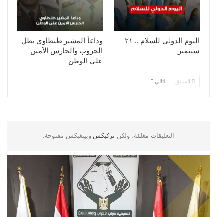
اليوم الدولي للسلام .. ٢١
وداعاً المشير طنطاوي بطل
سبتمبر
الحروب والحارس الأمين
علي الوطن
السابق
التالي
التعليقات مغلقة، ولكن
تركبكس
وبينغبكس مفتوحة.