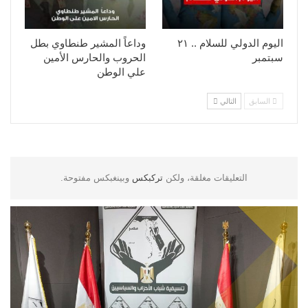
اليوم الدولي للسلام .. ٢١
وداعاً المشير طنطاوي بطل
سبتمبر
الحروب والحارس الأمين
علي الوطن
السابق
التالي
التعليقات مغلقة، ولكن
تركبكس
وبينغبكس مفتوحة.