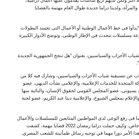
أكتر ولكن لديهم أربع شاشات يقدمون عليها أعمال درامية،
 يقدمون قضايا الطفل والمرأة، ولدينا دراما جديدة طوال العام مهتمة بالقضايا
دأوا فى خط الأعمال الوطنية أو الأعمال التى تجسد البطولات
كان عندنا الاختيار 1 والاختيار 2 و3، ومجموعة مسلسلات تتحدث فى الإطار الوطنى، وتوضح الأدوار الكبيرة
 شباب الأحزاب والسياسيين، بعنوان “هل تنجح الجمهورية الجديدة
ب عن تنسيقية شباب الأحزاب والسياسيين، وشارك فيه كلا من
 المتحدة للخدمات الإعلامية، والإعلامى نشأت الديهى، عضو
 بسيونى، عضو المجلس القومى لحقوق الإنسان، والنائبة سها
الإعلام بمجلس الشيوخ، والإعلامية دينا عبد الكريم، عضو لجنة
ما فى رفع الوعى لدى المواطنين المتابعين للمسلسلات والأعمال
الفنية بشكل عام، وما يتعارف عليه بدراما رمضان بشكل خاص، وكيف حملت دراما رمضان 2022 قضايا مهمة، كشفت
هذا الأمر دورا مهما في توجيه رسائل طمأنينة للشعب المصري.