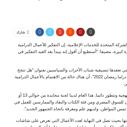
شارك
ركة المتحدة للخدمات الإعلامية، إن التفكير للأعمال الدرامية
بيرة، مضيفا: “أستطيع أن أقول إنه ييبدأ بعد العيد التفكير في
ي تعقدها تنسيقية شباب الأحزاب والسياسيين بعنوان “هل تنجح
الجمهورية الجديدة في استخدام القوى الناعمة من خلال دراما رمضان 2022″، أن هناك حالة من الاهتمام بالأعمال الدرامية
.
وتابع: “انتقاء المحتوى يتم من خلال لجنة تختار بطريقة منهجية وتتطور دائما. هذا العام لدينا لجنة محايدة من حوالي 13 أو
ون للسوق المصري ومن فئة الكتاب والنقاد والممارسين للعمل في
ى تمس المواطن، ولديهم علم ومعرفة باتجاه الجمهور الجديد”.
يتها بحيث تصل فى النهاية لعدد الأعمال التى تعرض على شاشات