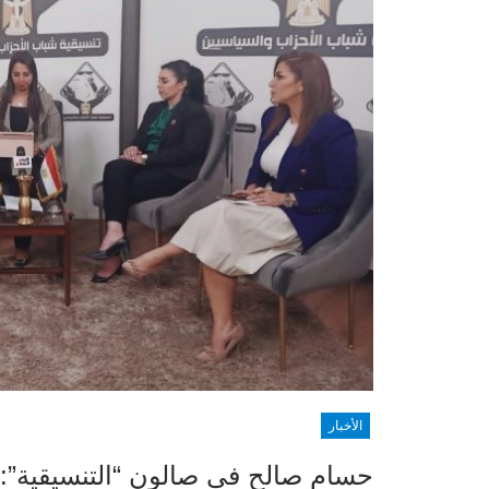
الأخبار
حسام صالح في صالون “التنسيقية”: لد