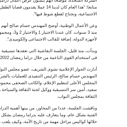
الشركة المتحدة، موضحا أنهم يتمنون عرض أعمال درامية 
متابعا: “هذا العام كان لدينا 14 عملا
الاجتماعية، ونحتاج لقطع شوط فيها”.
وعن الأعمال الوطنية، أوضح المهندس حسام صالح أنهم “ب
منذ 3 سنوات. 
لأجهزة الدولة، إضافة للقالب الاجتماعى والكوميدى”.
وبدأت، منذ قليل، الجلسة النقاشية التى تعقدها تنسيقية
فى استخدام القوى الناعمة من خلال دراما رمضان 2022”.
أدارت الحوار الإعلامية نشوى الشريف، عضو مجلس النوا
المهندس حسام صالح، الرئيس التنفيذى للعمليات بالشركة
المجلس الأعلى لتنظيم الإعلام، والكاتب الصحفى محمود
سعيد، أمين سر التنسيقية ووكيل لجنة الثقافة والسياحة و
الثقافة بمجلس النواب.
وناقشت الجلسة، عددا من المحاور، من بينها أهمية الدرا
خلالها كواليس مراحل مهمة من تاريخ الأمة، وكيف يلعب 