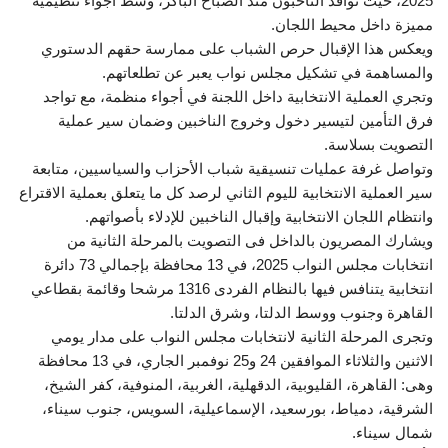
2025، حيث توافد الناخبون منذ الصباح الباكر، وسط أجواء تنظيمية
مميزة داخل محيط اللجان.
ويعكس هذا الإقبال حرص الشباب على ممارسة حقهم الدستوري
والمساهمة في تشكيل مجلس نواب يعبر عن تطلعاتهم.
وتجري العملية الانتخابية داخل اللجنة في أجواء منظمة، مع تواجد
فرق التأمين لتيسير دخول وخروج الناخبين وضمان سير عملية
التصويت بسلاسة.
وتواصل غرفة عمليات تنسيقية شباب الأحزاب والسياسيين، متابعة
سير العملية الانتخابية لليوم الثاني لرصد كل ما يتعلق بعملية الاقتراع
وانتظام اللجان الانتخابية وإقبال الناخبين للإدلاء بأصواتهم.
ويشارك المصريون بالداخل فى التصويت بالمرحلة الثانية من
انتخابات مجلس النواب 2025، في 13 محافظة بإجمالي 73 دائرة
انتخابية يتنافس فيها بالنظام الفردى 1316 مرشحا وقائمة بقطاعي
القاهرة وجنوب ووسط الدلتا، وشرق الدلتا.
وتجرى المرحلة الثانية لانتخابات مجلس النواب على مدار يومي
الاثنين والثلاثاء الموافقين 24 و25 نوفمبر الجاري، في 13 محافظة
وهى: القاهرة، القليوبية، الدقهلية، الغربية، المنوفية، كفر الشيخ،
الشرقية، دمياط، بورسعيد، الإسماعيلية، السويس، جنوب سيناء،
شمال سيناء.