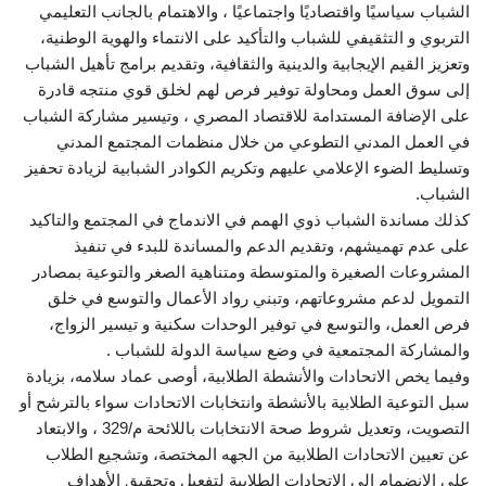
الشباب سياسيًا واقتصاديًا واجتماعيًا ، والاهتمام بالجانب التعليمي
التربوي و التثقيفي للشباب والتأكيد على الانتماء والهوية الوطنية،
وتعزيز القيم الإيجابية والدينية والثقافية، وتقديم برامج تأهيل الشباب
إلى سوق العمل ومحاولة توفير فرص لهم لخلق قوي منتجه قادرة
على الإضافة المستدامة للاقتصاد المصري ، وتيسير مشاركة الشباب
في العمل المدني التطوعي من خلال منظمات المجتمع المدني
وتسليط الضوء الإعلامي عليهم وتكريم الكوادر الشبابية لزيادة تحفيز
الشباب.
كذلك مساندة الشباب ذوي الهمم في الاندماج في المجتمع والتاكيد
على عدم تهميشهم، وتقديم الدعم والمساندة للبدء في تنفيذ
المشروعات الصغيرة والمتوسطة ومتناهية الصغر والتوعية بمصادر
التمويل لدعم مشروعاتهم، وتبني رواد الأعمال والتوسع في خلق
فرص العمل، والتوسع في توفير الوحدات سكنية و تيسير الزواج،
والمشاركة المجتمعية في وضع سياسة الدولة للشباب .
وفيما يخص الاتحادات والأنشطة الطلابية، أوصى عماد سلامه، بزيادة
سبل التوعية الطلابية بالأنشطة وانتخابات الاتحادات سواء بالترشح أو
التصويت، وتعديل شروط صحة الانتخابات باللائحة م/329 ، والابتعاد
عن تعيين الاتحادات الطلابية من الجهه المختصة، وتشجيع الطلاب
على الانضمام إلى الاتحادات الطلابية لتفعيل وتحقيق الأهداف