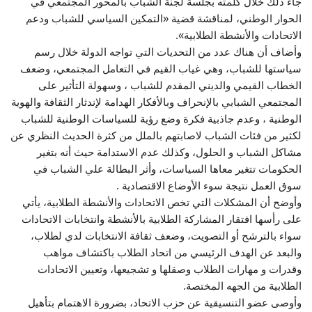
جاء ذلك خلال كلمته بجلسة لجنة الشباب بالمحور المجتمعي في
الحوار الوطني، لمناقشة قضية «التمكين السياسي للشباب ودعم
الاتحادات والأنشطة الطلابية».
وأضاف أن هناك عدد من التحديات التي تواجه الدولة خلال رسم
سياستها للشباب، وهي غياب القيم في التعامل المجتمعي، وضعف
الخطاب القيمي والديني المقدم للشباب ، وسهولة التأثير على
المجتمعي الشبابي بالإنحراف وبالأفكار الهدامة لإندثار الثقافة والهوية
الوطنية ، وعدم جاذبية فكرة وضع رؤية للسياسات الوطنية للشباب
لكثير من فئات الشباب لاصابتهم بالملل من كثرة الحديث النظري عن
مشاكل الشباب و الحلول، وكذلك عدم الاستدامة حيث أنه بتغير
الحكومات تتغير معاها السياسات، وأثر البطالة علي الشباب في
سوق العمل نتيجة سوء الأوضاع الاقتصادية .
وأوضح أن المشكلات التي تخص الاتحادات والأنشطة الطلابية، يأتي
على رأسها افتقار المشاركة الطلابية بالأنشطة وانتخابات الاتحادات
سواء بالترشح أو التصويت، وضعف ثقافة الانتخابات لدي لطلاب،
والبعد عن الهدف الرئيسي من اتحاد الطلاب باكتشاف مواهب
وقدرات و مهارات الطلاب وصقلها و تشجيعها، وتعيين الاتحادات
الطلابية من الجهه المختصة.
وأوصى عضو التنسيقية عن حزب الاتحاد، بضرورة الاهتمام بتأهيل