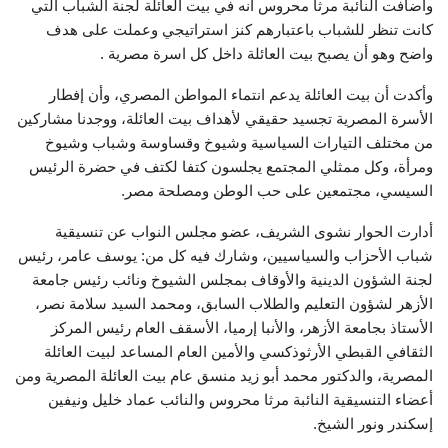
وأضافت النائبة مرثا محروس أنه في بيت العائلة لجنة الشباب التي
كانت تنظر للشباب باعتبارهم كنز استراتيجي وعملت على هدف
واضح وهو أن يصبح بيت العائلة داخل كل اسرة مصرية .
وأكدت أن بيت العائلة يدعم انتماء المواطن المصري، وأن إفطار
الأسرة المصرية تجسيد حقيقي لأهداف بيت العائلة، ووجدنا مشاركين
من مختلف التيارات السياسية وشيوخ وقساوسة وشباب وشيوخ
ومرأة، وكل ممثلي المجتمع يجلسون كتفا لكتف في حضرة الرئيس
السيسي، مجتمعين على حب الوطن ومصلحة مصر.
‎أدارت الحوار نشوى الشريف، عضو مجلس النواب عن تنسيقية
شباب الأحزاب والسياسيين، وشارك فيه كل من: يوسف عامر، رئيس
لجنة الشؤون الدينية والأوقاف بمجلس الشيوخ ونائب رئيس جامعة
الأزهر لشؤون التعليم والطلاب السابق، ومحمد السيد سلامة نصر،
الأستاذ بجامعة الأزهر، والأنبا إرميا، الأسقف العام رئيس المركز
الثقافي القبطي الأرثوذكسي والأمين العام المساعد لبيت العائلة
المصرية، والدكتور محمد أبو زيد منسق عام بيت العائلة المصرية ومن
أعضاء التنسيقية النائبة مرثا محروس والنائب عماد خليل ونيفين
إسكندر ونور الشيخ.