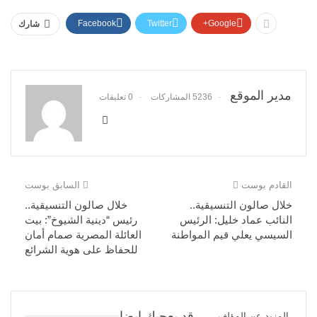
Facebook
Twitter
Google+
شارك
مدير الموقع
5236 المشاركات
0 تعليقات
القادم بوست
السابق بوست
خلال صالون التنسيقية..
خلال صالون التنسيقية..
النائب عماد خليل: الرئيس
رئيس “دينية الشيوخ”: بيت
السيسي يعلي قيم المواطنة
العائلة المصرية صمام أمان
للحفاظ على هوية الشرائع
قد يعجبك ايضا
المزيد عن المؤلف