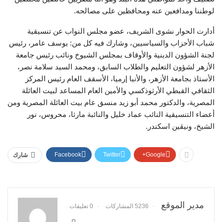
لوطننا ومدافعين عنه ومحافظين على مصالحه.
‎أدارت الحوار نشوى الشريف، عضو مجلس النواب عن تنسيقية
شباب الأحزاب والسياسيين، وشارك فيه كل من: يوسف عامر، رئيس
لجنة الشؤون الدينية والأوقاف بمجلس الشيوخ ونائب رئيس جامعة
الأزهر لشؤون التعليم والطلاب السابق، ومحمد السيد سلامة نصر،
الأستاذ بجامعة الأزهر، والأنبا إرميا، الأسقف العام رئيس المركز
الثقافي القبطي الأرثوذكسي والأمين العام المساعد لبيت العائلة
المصرية، والدكتور محمد أبو زيد منسق عام بيت العائلة المصرية ومن
أعضاء التنسيقية النائب عماد خليل والنائبة مارثا، محروس، نور
الشيخ، ونيڤين اسكندر.
Facebook
Twitter
Google+
شارك
مدير الموقع
5236 المشاركات
0 تعليقات