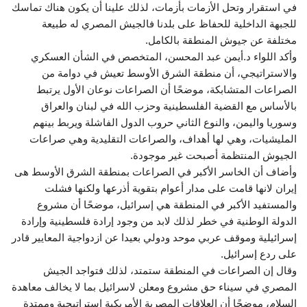
في استقرار وتحل الأزمات بأزمات، لذلك علينا أن يكون هناك تماسك
للجبهة الداخلية للحفاظ على بلدنا فالجيش المصري له طبيعة
مختلفة عن جيوش المنطقة بالكامل.
وأكد اللواء د.أيمن عبد المحسن، المتخصص في الشأن العسكري
والاستراتيجي، أن منطقة الشرق الأوسط تعيش في دوامة من
الصراعات المتشابكة، موضحًا أن الصراعات نوعان الأول يرتبط
بالأساس مع القضية الفلسطينية وحزب الله في لبنان والعراق
وسوريا واليمن، والنوع الثاني حروب الدول الفاشلة ويربط بينهم
المليشيات، وهي لها أهداف، والصراعات التقليدية وهي صراعات
الجيوش المنتظمة أصبحت غير موجودة.
وأضاف أن الخاسر الأكبر في الصراعات بمنطقة الشرق الأوسط هى
إيران لانها قامت على مدار أعوام بتقوية أذرعها ولكنها فشلت
والمستفيد الأكبر في المنطقة هي إسرائيل، موضحًا أن مشروع
الدولة الوطنية في خطر لذلك لابد من وجود إرادة فلسطينية وإرادة
إسرائيلية وموقف عربي موحد ودولي بعيدا عن ازدواجية المعايير قادر
على ردع إسرائيل.
وقال إن الصراعات في المنطقة ستمتد، لذلك فتواجد الجيش
المصري في سيناء حق مشروع ومعلن لاسرائيل بما لا يخالف معاهدة
السلام، موضحًا أن العلاقات المصرية الأمريكية استراتيجية وممتدة