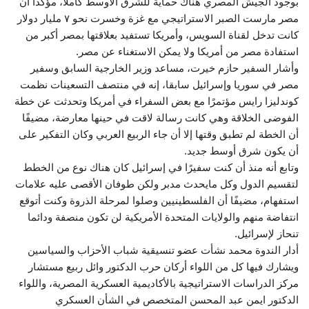
بوجود الجيش المصري هناك حماية للشرق الأوسط كاملا، مؤكدًا أن
مصر مارست الصبر الاستراتيجي مع غزة وخسرت نحو ٧ مليار دولار
كانت تدخل لقناة السويس، وأمريكا تستفيد بعلاقتها بمصر أكبر من
استفادة مصر من أمريكا ولا يمكن الاستغناء عن مصر.
وأشار السفير حازم خيرت، مساعد وزير الخارجية السابق وسفير
مصر في سوريا وإسرائيل سابقا، إنه في منتصف التسعينات نظمت
كوندليزا رايس مؤتمرًا مع بعض السفراء في أمريكا وتحدثت عن خطة
الفوضى الخلاقة وهي كانت رسالة لاقت في حينها معارضة، مضيفًا
أن الخطة لم تطبق وقتها إلا أن جاء الربيع العربي وكان التفكير على
أن يكون شرق أوسط جديد.
وتابع أنه منذ أن كنت سفيرًا في إسرائيل كان هناك نوع من الخطط
لتقسيم الدول وكل مايحدث مدبر ولكن طوفان الأقصى عليه علامات
استفهام، مضيفًا أن الفلسطينيين وصلوا لمرحلة الذروة وكنت أتوقع
انتفاضة منهم والولايات المتحدة الأمريكية لن تكون منصفة ودائما
تنحاز لإسرائيل.
أدار الندوة محمد نشأت عضو تنسيقية شباب الأحزاب والسياسين
ويشارك فيها كل من اللواء أركان حرب الدكتور وائل ربيع مستشار
مركز الدراسات الاستراتيجية بالأكاديمية العسكرية المصرية، واللواء
الدكتور ايمن عبد المحسن المتخصص في الشأن العسكري