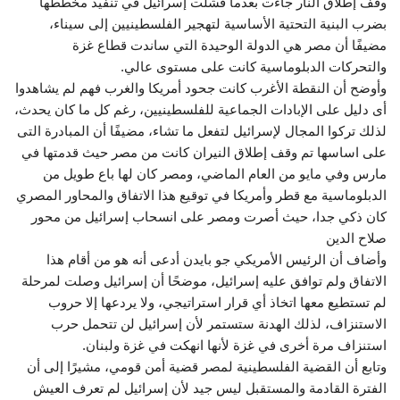
وقف إطلاق النار جاءت بعدما فشلت إسرائيل في تنفيذ مخططها
بضرب البنية التحتية الأساسية لتهجير الفلسطينيين إلى سيناء،
مضيفًا أن مصر هي الدولة الوحيدة التي ساندت قطاع غزة
والتحركات الدبلوماسية كانت على مستوى عالي.
وأوضح أن النقطة الأغرب كانت جحود أمريكا والغرب فهم لم يشاهدوا
أى دليل على الإبادات الجماعية للفلسطينيين، رغم كل ما كان يحدث،
لذلك تركوا المجال لإسرائيل لتفعل ما تشاء، مضيفًا أن المبادرة التى
على اساسها تم وقف إطلاق النيران كانت من مصر حيث قدمتها في
مارس وفي مايو من العام الماضي، ومصر كان لها باع طويل من
الدبلوماسية مع قطر وأمريكا في توقيع هذا الاتفاق والمحاور المصري
كان ذكي جدا، حيث أصرت ومصر على انسحاب إسرائيل من محور
صلاح الدين
وأضاف أن الرئيس الأمريكي جو بايدن أدعى أنه هو من أقام هذا
الاتفاق ولم توافق عليه إسرائيل، موضحًا أن إسرائيل وصلت لمرحلة
لم تستطيع معها اتخاذ أي قرار استراتيجي، ولا يردعها إلا حروب
الاستنزاف، لذلك الهدنة ستستمر لأن إسرائيل لن تتحمل حرب
استنزاف مرة أخرى في غزة لأنها انهكت في غزة ولبنان.
وتابع أن القضية الفلسطينية لمصر قضية أمن قومي، مشيرًا إلى أن
الفترة القادمة والمستقبل ليس جيد لأن إسرائيل لم تعرف العيش