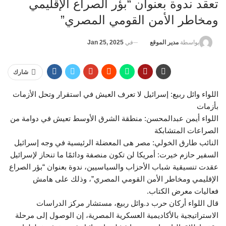
تعقد ندوة بعنوان “بؤر الصراع الإقليمي
ومخاطر الأمن القومي المصري”
في
Jan 25, 2025
بواسطة
مدير الموقع
شارك
اللواء وائل ربيع: إسرائيل لا تعرف العيش في استقرار وتحل الأزمات
بأزمات
اللواء أيمن عبدالمحسن: منطقة الشرق الأوسط تعيش في دوامة من
الصراعات المتشابكة
النائب طارق الخولي: مصر هى المعضلة الرئيسية في وجه إسرائيل
السفير حازم خيرت: أمريكا لن تكون منصفة ودائمًا ما تنحاز لإسرائيل
عقدت تنسيقية شباب الأحزاب والسياسيين، ندوة بعنوان “بؤر الصراع
الإقليمي ومخاطر الأمن القومي المصري”، وذلك على هامش
فعاليات معرض الكتاب.
قال اللواء أركان حرب د.وائل ربيع، مستشار مركز الدراسات
الاستراتيجية بالأكاديمية العسكرية المصرية، إن الوصول إلى مرحلة