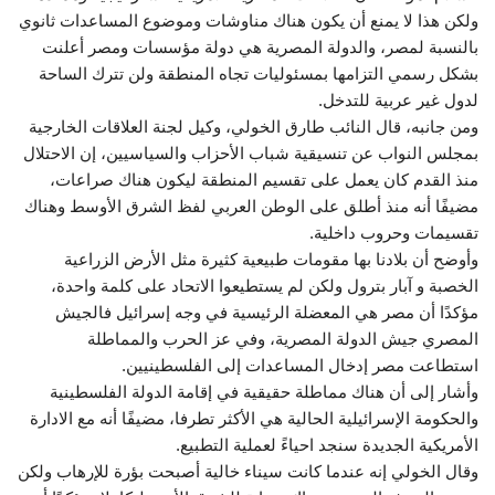
ولكن هذا لا يمنع أن يكون هناك مناوشات وموضوع المساعدات ثانوي
بالنسبة لمصر، والدولة المصرية هي دولة مؤسسات ومصر أعلنت
بشكل رسمي التزامها بمسئوليات تجاه المنطقة ولن تترك الساحة
لدول غير عربية للتدخل.
ومن جانبه، قال النائب طارق الخولي، وكيل لجنة العلاقات الخارجية
بمجلس النواب عن تنسيقية شباب الأحزاب والسياسيين، إن الاحتلال
منذ القدم كان يعمل على تقسيم المنطقة ليكون هناك صراعات،
مضيفًا أنه منذ أطلق على الوطن العربي لفظ الشرق الأوسط وهناك
تقسيمات وحروب داخلية.
وأوضح أن بلادنا بها مقومات طبيعية كثيرة مثل الأرض الزراعية
الخصبة و آبار بترول ولكن لم يستطيعوا الاتحاد على كلمة واحدة،
مؤكدًا أن مصر هي المعضلة الرئيسية في وجه إسرائيل فالجيش
المصري جيش الدولة المصرية، وفي عز الحرب والمماطلة
استطاعت مصر إدخال المساعدات إلى الفلسطينيين.
وأشار إلى أن هناك مماطلة حقيقية في إقامة الدولة الفلسطينية
والحكومة الإسرائيلية الحالية هي الأكثر تطرفا، مضيفًا أنه مع الادارة
الأمريكية الجديدة سنجد احياءً لعملية التطبيع.
وقال الخولي إنه عندما كانت سيناء خالية أصبحت بؤرة للإرهاب ولكن