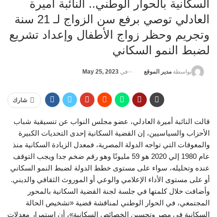
السكانية بالحوار الوطني.. النائبة أميرة
العادلي توصي برفع سن الزواج لـ 21 سنة
وتجريم وحظر زواج الأطفال وإعداد تشريع
لضبط النمو السكاني
في
May 25, 2023
بواسطة
مدير الموقع
شارك
قالت النائبة أميرة العادلي، عضو مجلس النواب عن تنسيقية شباب
الأحزاب والسياسيين، إن القضية السكانية إحدى التحديات الكبيرة
والمعوقات التي تواجه الدولة المصرية، فمعدل الزيادة السكانية منذ
عام 1980 إلي 2020 هو 59 مليونًا وهو رقم ضخم جدا ويجب التوقف
عنده وتحليله، سواء على مستوى خطط الدولة لضبط النمو السكاني
أو على مستوى الأداء الإعلامي والوعي أو الموروث الثقافي والديني.
وأضافت خلال كلمتها في جلسة لجنة القضية السكانية بالمحور
المجتمعي، في الحوار الوطني لمناقشة قضية «تشخيص الحالة
السكانية في مصر وتحسين الخصائص السكانية»، أن استمرار معدلات