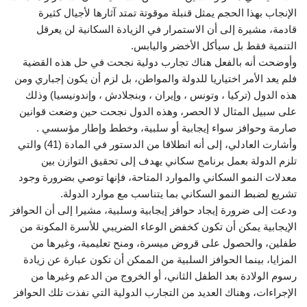
الإنجاب بهذا الحجم يمثل قنبلة موقوتة تمتد آثارها لأجيال كثيرة
قادمة، مشيرة إلى أن الاستمرار في الزيادة السكانية لن يعرقل
التنمية فقط بل سيأكل الأخضر واليابس.
وأوضحت أنه بالفعل هناك تجارب دولية نجحت في حل هذه القضية
فلم يعد الأمر اختياريا للدولة والمواطن، بل لزم أن يكون إجباري ومن
هذه الدول (تركيا ، وتونس ، وإيران ، وبنجلادش ، وإندونيسيا) وذلك
على سبيل المثال لا الحصر، وهذه الدول نجحت حين وضعت قوانين
صارمة وحوافز سواء إيجابية أو سلبية، وخطط وإطار مؤسسي .
وأشارت العادلي، إلى أنه انطلاقا من الدستور في المادة (41) والتي
تلزم الدولة بعمل برنامج سكاني يهدف إلى تحقيق التوازن بين
معدلات النمو السكاني والموارد المتاحة، فإنها توصي بضرورة وجود
تشريع لضبط النمو السكاني بما يتناسب مع موارد الدولة.
ودعت إلى ضرورة إيجاد حوافز إيجابية وسلبية، مشيرا إلى أن الحوافز
الإيجابية يمكن أن تكون كخفض الوعاء الضريبي للأسرة المكونة من
طفلين، والحصول على قروض ميسرة، ومنح تعليمية، وغيرها من
المزايا، بينما الحوافز السلبية من الممكن أن تكون عبارة عن زيادة
رسوم الولادة بعد الطفل الثاني، أو الخروج من الدعم وغيرها من
الإجراءات، وهناك العديد من التجارب الدولية التي نفذت تلك الحوافز