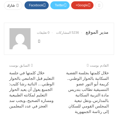
Facebook
Twitter
Google+
شارك
مدير الموقع
5236 المشاركات
0 تعليقات
القادم بوست
السابق بوست
خلال كلمتها بجلسة القضية
خلال كلمتها في جلسة
السكانية بالحوار الوطني..
التعليم قبل الجامعي بالحوار
كريمة أبو النور عضو
الوطني… النائبة رشا كليب:
التنسيقية تطالب بتدريس
الجميع يعول أن يعيد الحوار
مادة التربية السكانية
التعليم لمكانته الطبيعية
بالمدارس..ونقل تبعية
ومساره الصحيح..ويجب سد
المجلس القومي للسكان
العجز في عدد المعلمين
إلى رئاسة الجمهورية