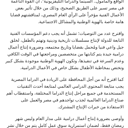
الواقع والمأمول.. السينما والدراما التليفزيونية”، أن القوة الناعمة
في مصر تسير على الطريق الصحيح، وذلك من خلال تأثير بعض
الأعمال الفنية مؤخراً على الرأي العام المصري، لمناقشتهم قضايا
هامة خاصة بالهوية الوطنية والمشاكل الاجتماعية.
واقترح عدد من التوصيات؛ تشمل أنه يجب دعم المؤسسات الفنية
التابعة للدولة لإنتاج مسلسلات تاريخية ودينية وتهتم بالطفل، لخلق
جيل واعي فنيا ومُحمل بقضايا وتاريخ مجتمعه، وضرورة إنتاج أعمال
درامية جيدة يتم كتابتها من متخصصين ومراجعتها في الوقت الكافي
وعدم السرعة في تنفيذها، وتكون الهوية الوطنية موجودة بشكل كبير
وتختص بمخاطبة الأطفال بشكل خاص في الأعمال الدرامية.
كما اقترح أنه من أجل المحافظة على الريادة في الدراما المصرية
يجب متابعة المحتوى الدرامي العالمي لمتابعة أحدث التقنيات
المستخدمة في جميع مراحل إنتاج الدراما المختلفة، واستقطاب أهم
صناع الدراما العالمية لجذب تواجدهم في مصر والعمل على
الاستفادة من خبرات الإنتاج المشترك.
وأوصى بضرورة إنتاج أعمال درامية على مدار العام وليس شهر
رمضان فقط، لضمان استمرارية سوق عمل كامل يتم من خلال نشر