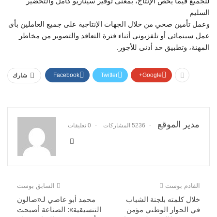
للجميع فيما يخص الإنتاج، بمعنى توفير سيناريو كامل والتحضير
السليم
وعمل تأمين صحي من خلال الجهات الإنتاجية على جميع العاملين بأى
عمل سينمائي أو تلفزيوني أثناء فترة التعاقد والتصوير من مخاطر
المهنة، وتطبيق حد أدنى للأجور.
Facebook
Twitter
Google+
شارك
مدير الموقع
5236 المشاركات
0 تعليقات
القادم بوست
السابق بوست
خلال كلمته بلجنة الشباب
محمد أبو عاصي لـ«صالون
في الحوار الوطني مؤمن
التنسيقية»: الصناعة أصبحت