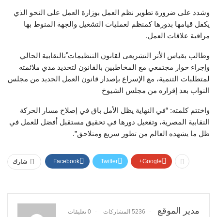
وشدد على ضرورة تطوير نظم العمل بوزارة العمل على النحو الذي
يكفل قيامها بدورها كمنظم لعمليات التشغيل والجهة المنوط بها
مراقبة علاقات العمل.
وطالب بقياس الأثر التشريعى لقانون التنظيمات ًتالنقابية الحالي
وإجراء حوار مجتمعي مع المخاطبين بالقانون لتحديد مدي ملائمته
لمتطلبات التنمية، مع الإسراع بإصدار قانون العمل الجديد من مجلس
النواب بعد إقراره من مجلس الشيوخ
واختتم كلمته: “في النھایة یظل الأمل باق في إصلاح مسار الحركة
النقابیة المصریة، وتفعیل دورھا في تحقیق مستقبل أفضل للعمل في
ظل ما یشھده العالم من تطور سریع ومتلاحق”.
Facebook
Twitter
Google+
شارك
مدير الموقع
5236 المشاركات
0 تعليقات