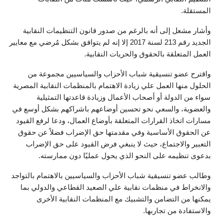
المستقلة.
وأشار مشعل إلى أنه بالرغم من صدور قانون التنظيمات النقابية
الجدید رقم 213 لسنة 2017 إلا إنه لم یتوافق بشكل مُرضي مع معاییر
العمل المتعلقة بالحقوق والحریات النقابیة.
واقترح عضو تنسيقية شباب الأحزاب والسياسيين مجموعة من
الحلول منها العمل علي زيادة الاھتمام بالمنظمات النقابیة المصریة
سواء من الدولة أو أصحاب الأعمال وزیادة قاعدتھا التمثیلیة
والعضوية، والسعي نحو تحسین أوضاعھم باشراكهم بشكل أوسع في
مسارات اتخاذ القرارات المتعلقة بأوضاع العمال، ودعا لرفع القيود
عن الحقوق الأساسية وفي مقدمتها حق الإضراب فضلاً عن حقوق
التعبير والاجتماع، حيث لا ينبغي فرض القيود على حق الإضراب
بدعوى تنظيمه على النحو الذي يحول عمليًا دون ممارسته.
وطالب عضو تنسيقية شباب الأحزاب والسياسيين بالاھتمام بالتواجد
والانخراط في منظمات نقابیة علي الصعید القطاعي والدولي بما
یمكنھا من التضامن والتشبیك مع المنظمات النقابیة الأخرى
والاستفادة من تجاربھا.