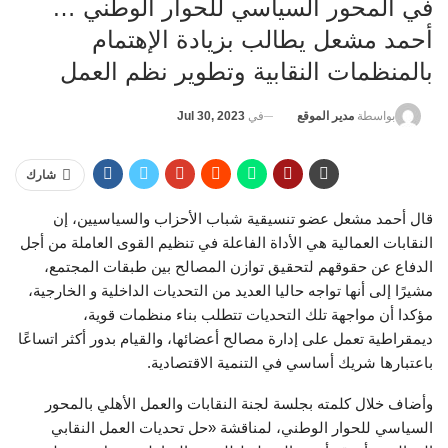
في المحور السياسي للحوار الوطني …
أحمد مشعل يطالب بزيادة الإهتمام
بالمنظمات النقابية وتطوير نظم العمل
في
Jul 30, 2023
بواسطة
مدير الموقع
شارك
قال أحمد مشعل عضو تنسيقية شباب الأحزاب والسياسيين، إن
النقابات العمالية ھي الأداة الفاعلة في تنظیم القوى العاملة من أجل
الدفاع عن حقوقھم لتحقیق توازن المصالح بین طبقات المجتمع،
مشيرًا إلى أنها تواجه حاليا العديد من التحديات الداخلية و الخارجية،
مؤكدا أن مواجھة تلك التحدیات تتطلب بناء منظمات قویة،
دیمقراطیة تعمل على إدارة مصالح أعضائھا، والقیام بدور أكثر اتساعًا
باعتبارھا شریك أساسي في التنمیة الاقتصادیة.
وأضاف خلال كلمته بجلسة لجنة النقابات والعمل الأهلي بالمحور
السياسي للحوار الوطني، لمناقشة «حل تحديات العمل النقابي