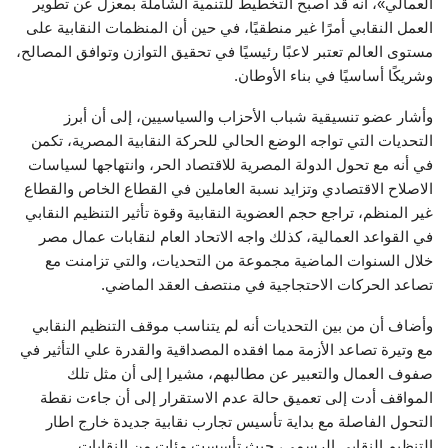
العمالي»، أنه قد أصبح التخطيط للتنمية الشاملة بمعزل عن تطوير
العمل النقابي أمرًا غیر منطقيًا، في حين أن المنظمات النقابیة على
مستوى العالم تعتبر لاعبًا رئیسيًا في تحقیق التوازن وتوافق المصالح،
وشريكًا أساسيًا في بناء الأوطان.
وأشار عضو تنسيقية شباب الأحزاب والسياسيين، إلى أن أبرز
التحديات التي تواجه الوضع الحالي للحركة النقابیة المصرية، تكمن
في أنه مع تحول الدولة المصریة للاقتصاد الحر، وانتھاجھا لسیاسات
الاصلاح الاقتصادي وتزاید نسبة العاملين في القطاع الخاص والقطاع
غیر المنظم، تراجع حجم العضویة النقابیة وقوة تأثیر التنظیم النقابي
في القواعد العمالیة، كذلك واجه الاتحاد العام لنقابات عمال مصر
خلال السنوات الماضیة مجموعة من التحدیات، والتي تزامنت مع
تصاعد الحركات الاحتجاجیة في منتصف العقد الماضي.
وأضاف أن من بين التحديات أنه لم یتناسب موقف التنظیم النقابي
مع وتیرة تصاعد الأزمة مما افقده المصداقیة والقدرة علي التأثیر في
صفوف العمال والتعبیر عن مطالبھم، مشيرا إلى أن مثل تلك
المواقف أدت إلى تعمیق حالة عدم الاستقرار إلى أن جاءت نقطة
التحول الفاصلة مع بدایة تأسیس تجارب نقابیة جدیدة خارج اطار
التنظیم النقابي الرسمي، حیث تأسست مئات من النقابات