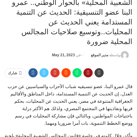
الشعبية المحلية» بالحوار الوطني.. عمرو
البنا عضو التنسيقية: الحديث عن التنمية
المستدامة يعني الحديث عن
المحليات..وتوسيع صلاحيات المجالس
المحلية ضرورة
في
May 21, 2023
بواسطة
مدير الموقع
شارك
قال عمرو البنا، عضو تنسيقيه شباب الأحزاب والسياسيين عن حزب
العدل، إن الحديث عن التنمية المستدامة، داخل المناطق والأقاليم
الجغرافية المتنوعة في مصر، يعني الحديث عن المحليات، بحكم
قربها ونفاذيتها في المجتمع المصري، ولذلك هم الأكثر دراية
باحتياجات المواطنين، وبالتالي فإن مشاركة المحليات في رسم
ووضع الخطط التنموية، بات أمرا ضروريا ومهما.
وأكد، خلال كلمته في جلسة «قانون المجالس الشعبية المحلية» بلجنة