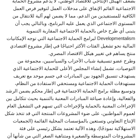
بضعف الهيكل الإنتاجي للاقتصاد الوطني، لا يدعم مشروع الحماية
الاجتماعية القائم الإنفاق على مدخلات العمل لتوفير فرص العمل
الكافية للمستفيدين من الدعم، مما لا يضمن لهم آلية للانتقال من
المستوى الاجتماعي الذي يعمل عليه البرنامج، وبالتالي يجب أن
يتبنى أي طرح خاص بالحماية الاجتماعية المقاربة التنموية
Developmentalism لبرامج الحماية الاجتماعية التي توجه الإمكانيات
المالية نحو تشغيل الفئات الأكثر احتياجًا في إطار مشروع اقتصادي
منتج يساهم في تغيير هيكل الاقتصاد المصري.
وطرح عضو تنسيقية شباب الأحزاب والسياسيين، مجموعة من
التوصيات، تشمل إنشاء المجلس الأعلى للحماية الاجتماعية الذي
يستهدف تنسيق الجهود بين المبادرات في جسم موحد مع تعريف
مستهدفات الحماية الاجتماعية ومستحقي الاستفادة من النظام،
وتوسيع مظلة برامج الحماية الاجتماعية في إطار محكم يضمن الرشد
والفعالية، وإعادة صياغة المبادرات المعنية بالتنمية بحيث تتكامل بين
الإجراءات المعنية بالحماية والإجراءات التي تسهم في التشغيل العام
لعموم المواطنين، على ضوء المشروعات المنتجة التي قد تتخذ شكل
الإنتاج التعاوني وتستعين بالمؤسسات المحلية القائمة (الجمعيات
الاستهلاكية نموذجًا)، وهذه الآلية تعتمد بشكل رئيسي على فئة
المشروعات المتوسطة والصغيرة ومتناهية الصغر التي من شأنها أن