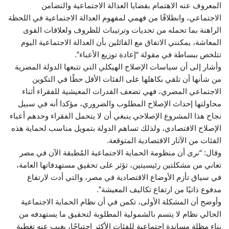
المعروف عنه الاهتمام بقضايا العدالة الاجتماعية والتضامن
الاجتماعي، وانطلاقًا من فهمي لمفهوم العدالة الاجتماعية في اللحظة
الراهنة بما تحمله من تحديات وترتيبات للظروف ولعلاقات القوى
المعاشة، يمكنني الاتفاق مع القائلين بأن العدالة الاجتماعية اليوم
تتلخص ببساطة في مقولة “إعادة توزيع الأعباء”.
وأشار إلى أن سياسات الإصلاح الهيكلي التي تتبعها الدولة المصرية
من شأنها أن تلقي بكاهلها على الفئات الأقل حظًا في التكوين
الاجتماعي المصري، فهي تضعف القدرات المعيشية للفقراء أثناء
محاولتها إحداث الإصلاح المطلوب والضروري، مؤكدا أنه في سبيل
نجاح هذا المشروع الإصلاحي ينبغي أن لا يتحمل الفقراء وحدهم أعباء
الإصلاح الاقتصادي، ولذلك تساهم الدولة بتمويل مناسب لحماية هذه
الفئات من الآثار الاقتصادية المتوقعة.
وقال: “نرى أن منظومة الحماية الاجتماعية المُطبقة الآن في مصر
تعاني من مشكلتين رئيسيتين، تؤثر على تحقيق مستهدفاتها العامة،
في سياق تأزم الأوضاع الاقتصادية في مصر، والتي أدت لارتفاع
مدفوع ذاتيًا من ارتفاع تكاليف المعيشة”.
وأوضح أن المشكلة الأولى، تكمن في أن نظام الحماية الاجتماعية
الحالي نظام لا يتسم بالشمولية المطلوبة لتحقيق ما يستهدفه من
بناء مظلة مساندة اجتماعية للفئات الأكثر احتياجًا، يغيب عنه تغطية