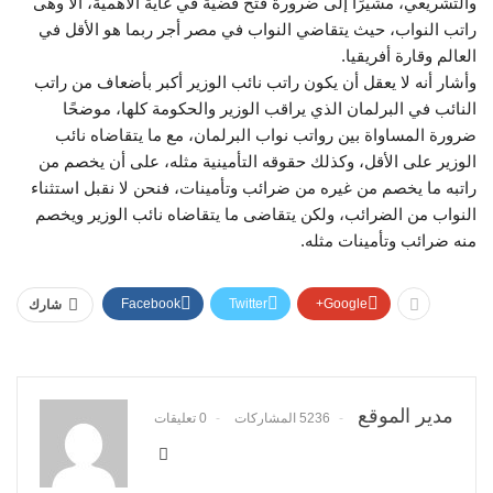
والتشريعي، مشيرًا إلى ضرورة فتح قضية في غاية الأهمية، ألا وهى
راتب النواب، حيث يتقاضي النواب في مصر أجر ربما هو الأقل في
العالم وقارة أفريقيا.
وأشار أنه لا يعقل أن يكون راتب نائب الوزير أكبر بأضعاف من راتب
النائب في البرلمان الذي يراقب الوزير والحكومة كلها، موضحًا
ضرورة المساواة بين رواتب نواب البرلمان، مع ما يتقاضاه نائب
الوزير على الأقل، وكذلك حقوقه التأمينية مثله، على أن يخصم من
راتبه ما يخصم من غيره من ضرائب وتأمينات، فنحن لا نقبل استثناء
النواب من الضرائب، ولكن يتقاضى ما يتقاضاه نائب الوزير ويخصم
منه ضرائب وتأمينات مثله.
Facebook
Twitter
Google+
شارك
مدير الموقع
5236 المشاركات
0 تعليقات