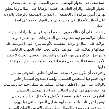
المجتمعي في الحوار الوطني، أنه من القضايا الهامة التى تتصدر
الحوار الوطنى والرأي العام هى قضية الوصايا على المال، وما يتعلق
بها من أمور، مؤكدة أن الحقيقة أن القوانين المتعلقة بالوصايا والولاية
على أموال الأطفال فى مصر تعانى من العوار الاجتماعى لعدة
سنوات.
وشددت على أن هناك ضرورة ملحة لوجود قوانين وإجراءات جديدة
بشأن الولاية، موجهة مجموعة من المقترحات، منها تغيير قانونى
الولاية على المال والولاية التعليمية للأم مباشرة، فهى المؤتمنة على
أطفالها والقائمة على أمورهم، وذلك تحت رقابة الجهات الرقابية،
والتواصل الإلكترونى بين الأمهات والمجلس الحسبى، بحيث لا تتكبد
الأمهات مشقة الذهاب كل فترة لتقديم الطلبات وانتظار الموافقة
عليها.
واقترحت أن يكون صرف منحة المعاش الخاص بالمتوفى مباشرة
دون خضوعها للمجلس الحسبي، وإنشاء صندوق استثمار خاص
بالولاية على أموال الأطفال بهدف استثمارها بشكل جيد حتى تتناسب
مع احتياجاتهم فى الوقت الحالى، ومراعاة المجلس الحسبي
للظروف الاجتماعية والنفسية للأرامل والأطفال، وذلك من خلال
تيسير الإجراءات والتعاملات لهم وتذليل العقبات التى تواجههم،
والموافقة على صرف الأموال بشكل يمكن الأم من الإنفاق السريع