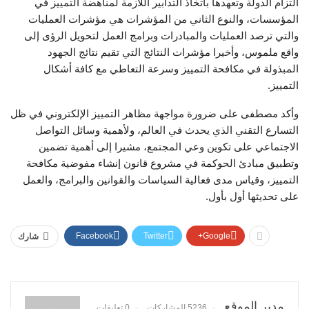
التزام الدولة وتعهدها باتخاذ التدابير اللازمة لمناهضة التمييز في
المؤسسات، والنوع الثاني من المؤشرات هي مؤشرات العمليات
والتي ترصد العمليات والمبادرات وبرامج العمل لتحويل الرؤى إلى
واقع ملموس، وأخيرا مؤشرات النتائج التي تقيم نتائج الجهود
المبذولة في مكافحة التمييز وسرعة التعاطي مع كافة أشكال
التمييز.
وأكد مصطفى على ضرورة مواجهة مظاهر التمييز الإلكتروني في ظل
التسارع التقني الذي يحدث في العالم، ولأهمية وسائل التواصل
الاجتماعي على تكوين وعي المجتمع، مشيرا إلى أهمية تضمين
وتطبيق مبادئ الحوكمة في مشروع قانون إنشاء مفوضية مكافحة
التمييز، وقياس مدى فعالية السياسات والقوانين والبرامج، والعمل
على تحديثها أول بأول.
Facebook
Twitter
Google+
شارك
مدير الموقع
5236 المشاركات
0 تعليقات