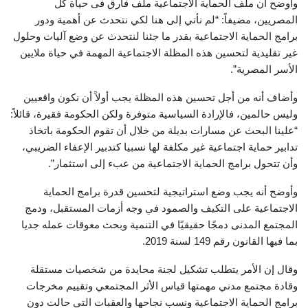
وأوضح أن ملف الحماية الاجتماعية ملف فارق فى حياة كل
المصريين، مضيفاً: “لم نأتي إلى هنا لكي نتحدث عن أهمية ودور
برامج الحماية الاجتماعية بقدر ما جئنا لنتحدث عن وضع آليات وحلول
غير تقليدية لتحسين هذه المظلة الاجتماعية المهمة في حياة ملايين
الأسر المصرية”.
وأضاف أنه من أجل تحسين هذه المظلة يجب أولاً أن نكون واقعيين
وليس حالمين، فالإرادة السياسية متوفرة ولكن الحكومة فقيرة، قائلاً:
“علينا البحث عن مسارات بديلة من خلال أن تقوم الحكومة باتخاذ
تدابير حماية اجتماعية غير مكلفة لها نسبيا كتدبير الإعفاء الضريبي،
وأن تتحول برامج الحماية الاجتماعية من عبء إلى استثمار”.
وأوضح أنه يجب وضع استراتيجية لتحسين قدرة برامج الحماية
الاجتماعية على التكيف والصمود في وجه أزمات المستقبل، ودمج
المجتمع المدنى دمجًا حقيقيًا في التنمية وبحث معوقات عمله جديا
بما فيها القانون رقم 149 لسنة 2019.
وقال إن الأمر يتطلب تشكيل لجنة محايدة من شخصيات مستقلة
وقادة مجتمع مدني مهمتها قياس الأثر المجتمعي وتقييم مخرجات
برامج الحماية الاجتماعية ونسب نجاحها والعقبات التي حالت دون