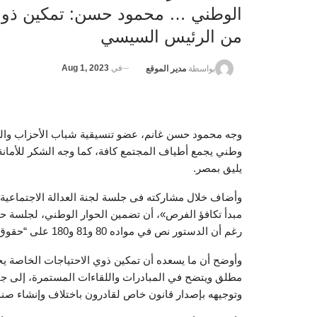
الوطني … محمود حسن: تمكين ذوي
من الرئيس السيسي
في
Aug 1, 2023
بواسطة
مدير الموقع
وجه محمود حسن غانم، عضو تنسيقية شباب الأحزاب والس
وطني يجمع أطياف المجتمع كافة، كما وجه الشكر للأمانة 
يليق بمصر.
وأضاف خلال مشاركته فى جلسة لجنة العدالة الاجتماعية 
مبدأ تكافؤ الفرص»، أن تضمين الحوار الوطني، لجلسة ح
رغم أن الدستور نص في مواده 80 و81 و180 على “حقوق ذوي الإعاقة وتأهيلهم ودمجهم وتمكينهم مجتمعيا”.
وأوضح أن ما يسعده أن تمكين ذوي الاحتياجات الخاصة
مطلق ويتضح في المبادرات واللقاءات المستمرة، إلى ج
وتوجيهه بإصدار قانون خاص لقادرون باختلاف وإنشاء صند