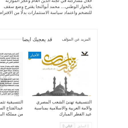
خلال مشاركته في لجنة الدين العام وعجز الموازنة
بالحوار الوطني… محمد أبوالنجا يقترح وضع سقف
للتضخم واعتماد سياسة الاستثمارات بدلًا من الاقترا
قد يعجبك ايضا
المزيد عن المؤلف
الأخبار
التنسيقية تهنئ الشعب المصري
التنسيقية تثم
والامة العربية والاسلامية بمناسبة
عبدالفتاح ال
عيد الفطر المبارك
من مملكة الب
السابق
التالي