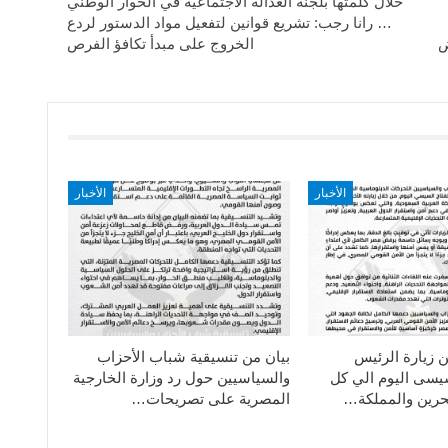
خلال كلمتها بلجنة العدالة الاجتماعية في الحوار الوطني
… رانا رجب: تشريع قوانين لتفعيل مواد الدستور لردع
ض
الخروج على مبدأ تكافؤ الفرص
الأخبار
الأخبار
ن زيارة الرئيس
بيان من تنسيقية شباب الأحزاب
سيسى اليوم الي كل
والسياسيين حول رد وزارة الخارجية
حرين والمملكة…
المصرية على تصريحات…