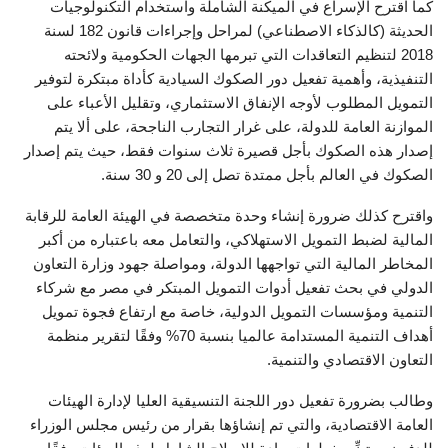
كما اقترح الإسراع في الميكنة الشاملة واستخدام التكنولوجيات
الحديثة (كالذكاء الاصطناعي) لمراحل وإجراءات قانون 182 لسنة
2018 لتنظيم التعاقدات التي تبرمها الجهات الحكومية ولائحته
التنفيذية، وأهمية تفعيل دور الصكوك السيادية كأداة مبتكرة لتوفير
التمويل المطلوب لأوجه الإنفاق الاستثماري، وتقليل الأعباء على
الموازنة العامة للدولة، على غرار التجارب الناجحة، على ألا يتم
إصدار هذه الصكوك بأجل قصيرة ثلاث سنوات فقط، حيث يتم إصدار
الصكوك في العالم بأجل ممتدة تصل إلى 20 و 30 سنة.
واقترح كذلك ضرورة إنشاء وحدة متخصصة في الهيئة العامة للرقابة
المالية لضبط التمويل الاستهلاكي، والتعامل معه باعتباره من أكبر
المخاطر المالية التي تواجهها الدولة، ومواصلة جهود وزارة التعاون
الدولي في بحث تفعيل أدوات التمويل المبتكر في مصر مع شركاء
التنمية ومؤسسات التمويل الدولية، خاصة مع ارتفاع فجوة تمويل
أهداف التنمية المستدامة عالميا بنسبة 70% وفقًا لتقرير منظمة
التعاون الاقتصادي والتنمية.
وطالب بضرورة تفعيل دور اللجنة التنسيقية العليا لإدارة الهيئات
العامة الاقتصادية، والتي تم إنشاؤها بقرار من رئيس مجلس الوزراء