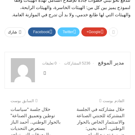
للدفع نحو تبنِّي خطوات جادة للإصلاح الشامل لهذه الهيئات وفقًا
لنموذج يميز بين كل من: الهيئات الخاسرة، والهيئات الرابحة،
والهيئات التي لها طابع خدمي، ولا بد أن تدرج في الموازنة العامة.
Facebook
Twitter
Google+
شارك
مدير الموقع
5236 المشاركات
0 تعليقات
القادم بوست
السابق بوست
خلال مشاركته في الجلسة
خلال جلسة “سياسات
المشتركة للجنتي الصناعة
توطين وتعميق الصناعة”
والاستثمار الخاص بالحوار
بالحوار الوطني.. أحمد الباز
الوطني.. أحمد يحيى:
يستعرض التحديات
ضرورة تصنيع السلع
والمعوقات التي تواجه