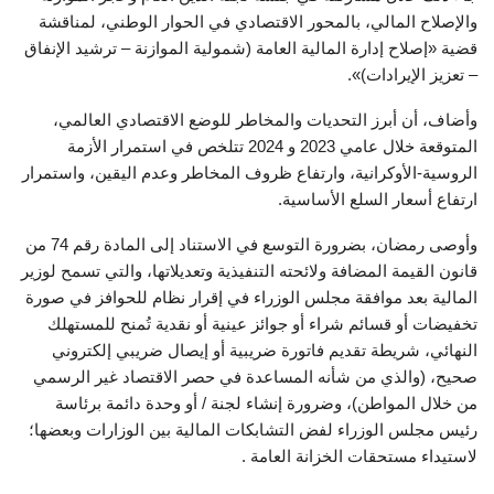
والإصلاح المالي، بالمحور الاقتصادي في الحوار الوطني، لمناقشة
قضية «إصلاح إدارة المالية العامة (شمولية الموازنة – ترشيد الإنفاق
– تعزيز الإيرادات)».
وأضاف، أن أبرز التحديات والمخاطر للوضع الاقتصادي العالمي،
المتوقعة خلال عامي 2023 و 2024 تتلخص في استمرار الأزمة
الروسية-الأوكرانية، وارتفاع ظروف المخاطر وعدم اليقين، واستمرار
ارتفاع أسعار السلع الأساسية.
وأوصى رمضان، بضرورة التوسع في الاستناد إلى المادة رقم 74 من
قانون القيمة المضافة ولائحته التنفيذية وتعديلاتها، والتي تسمح لوزير
المالية بعد موافقة مجلس الوزراء في إقرار نظام للحوافز في صورة
تخفيضات أو قسائم شراء أو جوائز عينية أو نقدية تُمنح للمستهلك
النهائي، شريطة تقديم فاتورة ضريبية أو إيصال ضريبي إلكتروني
صحيح، (والذي من شأنه المساعدة في حصر الاقتصاد غير الرسمي
من خلال المواطن)، وضرورة إنشاء لجنة / أو وحدة دائمة برئاسة
رئيس مجلس الوزراء لفض التشابكات المالية بين الوزارات وبعضها؛
لاستيداء مستحقات الخزانة العامة .