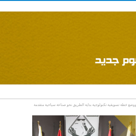
وضع خطة تسويقية تكنولوجية بداية الطريق نحو صناعة سياحية متقدمة