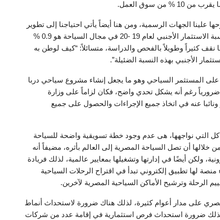
ها علينا الجهات الرسمية، ومن هنا أيضاً يأتي احتياجنا إلى تطوير
هذه الصناعة من خلال نفس الأرقام التي تطرح علينا، ونسبة الاستثمار الأجنبي لعام 19 -20 في مجال السياحة هو 0.9 %
 نقف كثيراً وطويلاً بالفحص والدراسة، متسائلاً: “كيف لوطن به
ثمار الأجنبي بهذه النسبة الضئيلة”.
ة على المستثمر السياحي وهو ما يجعل إنشاء مشروع سياحي دربا
 ضرورياً رغم أنه يشكل تحدي واضح، فكان لزاماً على وزارة
ونائبا عنه في اتخاذ جميع الإجراءات والحصول على جميع
شاكل التي نواجهها، هى عدم وجود خطة تسويقية واضحة للسياحة
ن خلالها أن تصل السياحة المصرية إلى العالم بأثره، مضيفاً أنه
ية، ولكن أيضًا في إدارتها وتشغيلها بمعايير عالمية، لذلك فريادة
منصة لها تطبيق إلكتروني تبدأ في اقتراح الرحلات السياحية
يم الرحلة وترشيح الأماكن السياحية المصرية لآخرين.
صري على مدار أعوام كثيرة، لذلك هناك ضرورة لاستحداث أنماط
 كذلك ضرورة استحداث فرص استثمارية في إقامة عدد من شركات