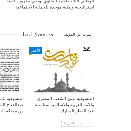
الوطني النائب أحمد القناوي يوصي بضرورة تنفيذ
استراتيجية وطنية موحدة للحماية الاجتماعية
قد يعجبك ايضا
المزيد عن المؤلف
الأخبار
التنسيقية تهنئ الشعب المصري
التنسيقية تثم
والامة العربية والاسلامية بمناسبة
عبدالفتاح ال
عيد الفطر المبارك
من مملكة الب
السابق
التالي