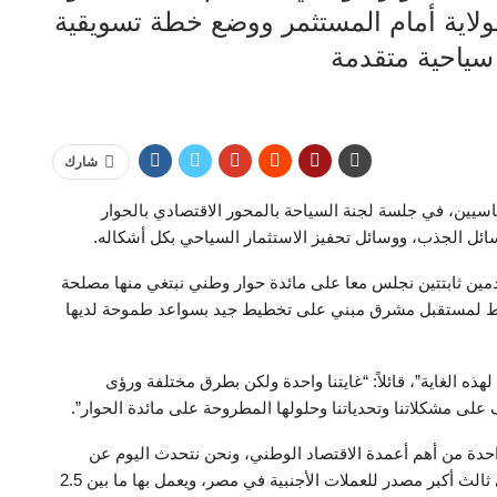
ولاية أمام المستثمر ووضع خطة تسويقية
 سياحية متقدمة
شارك
يين، في جلسة لجنة السياحة بالمحور الاقتصادي بالحوار
ئل الجذب، ووسائل تحفيز الاستثمار السياحي بكل أشكاله.
قدمين ثابتتين نجلس معا على مائدة حوار وطني نبتغي منها مصلحة
طيط لمستقبل مشرق مبني على تخطيط جيد بسواعد طموحة لديها
هذه الغاية”، قائلاً: “غايتنا واحدة ولكن بطرق مختلفة ورؤى
لى مشكلاتنا وتحدياتنا وحلولها المطروحة على مائدة الحوار”.
واحدة من أهم أعمدة الاقتصاد الوطني، ونحن نتحدث اليوم عن
صناعة تمثل ما بين 15 إلى 17 % من الناتج المحلي، وهي ثالث أكبر مصدر للعملات الأجنبية في مصر، ويعمل بها ما بين 2.5