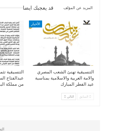
قد يعجبك ايضا
المزيد عن المؤلف
الأخبار
التنسيقية تهنئ الشعب المصري
التنسيقية تثم
والامة العربية والاسلامية بمناسبة
عبدالفتاح ال
عيد الفطر المبارك
من مملكة الب
السابق
التالي
الت