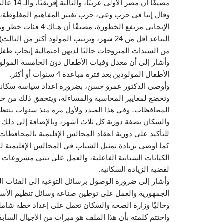
مضيفًا أن مصر الأولى عربيًا، والثالثة إفريقيًا، والـ 14 عالميًا في عدد السكان.
وقال إننا في حرب وعي، حرب تغيير المفاهيم المغلوطة،
من السيدات المتزوجات حاليًا لديهن احتمالية إنجاب طف
الأطفال المولودين بعد فترة مباعدة 4 سنوات أو أكثر.
وأوصى الدكتور عمرو حسن، بضرورة إعداد سياسة سكانية 
وتخضع لمعايير المحاسبة والمساءلة، ويتحقق ذلك من خلال
المحافظات، وفي هذا الصدد ولأول مرة منذ سنوات ينتظم
والسكان بصفة دورية كل ثلاث أشهر، وبالإضافة إلى ذلك ت
للتأكيد على دورية انعقاد المجالس الإقليمية بالمحافظات.
كما أوصى بزيادة تمثيل الشباب في المجالس الإقليمي
الكيانات الشبابية الفاعلية، والعمل على تبني مشروعات قو
لقضية الزيادة السكانية.
وأشار إلى ضرورة الوصول برسائل التوعية إلى الفئات ا
الجمهورية والعمل على توطين صناعة وسائل تنظيم الأسرة 
وحاليًا وزارة الصحة والسكان تعمل على إعداد خطة شاملة
واختتم كلمته بأن هذا الملف هو ميراث من الأجيال السابقة