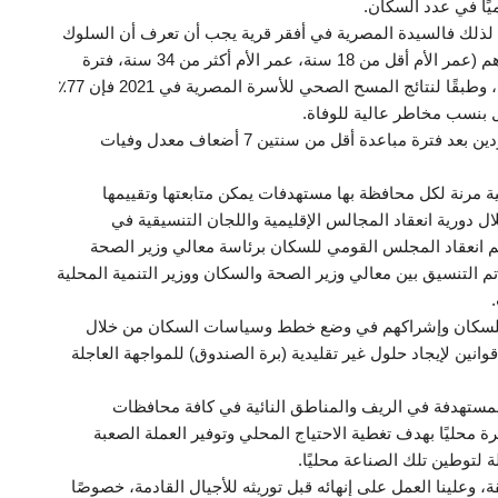
 لذلك فالسيدة المصرية في أفقر قرية يجب أن تعرف أن السلوك
الإنجابي مرتفع الخطورة، مضيفًا أن هناك 4 فئات خطر وهم (عمر الأم أقل من 18 سنة، عمر الأم أكثر من 34 سنة، فترة
التباعد أقل من 24 شهر، وترتيب المولود أكثر من الثالث)، وطبقًا لنتائج المسح الصحي للأسرة المصرية في 2021 فإن 77٪
ل بنسب مخاطر عالية للوفاة.
وأشار إلى أن معدل وفيات الأطفال دون الخامسة المولودين بعد فترة مباعدة أقل من سنتين 7 أضعاف معدل وفيات
مرنة لكل محافظة بها مستهدفات يمكن متابعتها وتقييمها
 دورية انعقاد المجالس الإقليمية واللجان التنسيقية في
 انعقاد المجلس القومي للسكان برئاسة معالي وزير الصحة
م التنسيق بين معالي وزير الصحة والسكان ووزير التنمية المحلية
ة للسكان وإشراكهم في وضع خطط وسياسات السكان من خلال
انين لإيجاد حلول غير تقليدية (برة الصندوق) للمواجهة العاجلة
لمستهدفة في الريف والمناطق النائية في كافة محافظات
محليًا بهدف تغطية الاحتياج المحلي وتوفير العملة الصعبة
 لتوطين تلك الصناعة محليًا.
، وعلينا العمل على إنهائه قبل توريثه للأجيال القادمة، خصوصًا