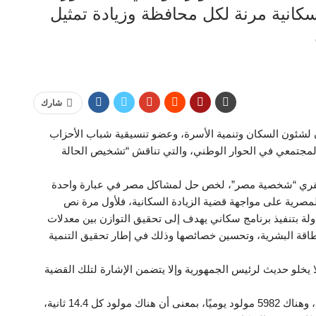
انية مرنة لكل محافظة وزيادة تمثيل
شارك
لشئون السكان وتنمية الأسرة، وعضو تنسيقية شباب الأحزاب
المجتمعي في الحوار الوطني، والتي تناقش “تشخيص الحالة
لعبقري “شخصية مصر”، لخص حل لمشاكل مصر في عبارة واحدة
لمصرية على مواجهة قضية الزيادة السكانية، فلأول مرة نص
لمادة 41 على أن “تلتزم الدولة بتنفيذ برنامج سكاني يهدف إلى تحقيق التوازن بين معدلات
لطاقة البشرية، وتحسين خصائصها وذلك في إطار تحقيق التنمية
 يخلو حديث لرئيس الجمهورية وإلا يتضمن الإشارة لتلك القضية
وأشار إلى أنه في عام 2022 تم ولادة 2.183 مليون مولود، وهناك 5982 مولود يوميًا، بمعنى أن هناك مولود كل 14.4 ثانية،