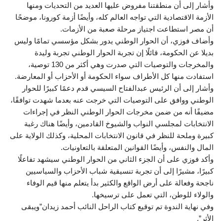
وأشار إلى أن منطقتنا مفروض عليها العديد من التحديات ومنها
الأزمة الاقتصادية التي تواجه العالم كله، وأيضًا أزمة كورونا، موضحًا
أن مصر استطاعت اجتياز مرحلة صعبة من الأزمات.
وأضاف فوزي، أن الحوار الوطني يدور بشكل مؤسسي تمامًا وليس
بديلا عن الحكومة، قائلًا إن تجربة الحوار الوطني تجربة وليدة
والمخرجات والتوصيات التي صدرت وهي أكثر من 130 توصية،
استفادت منها كل الأطراف سواء الحكومة أو الأحزاب أو المعارضة.
وأشار إلى أن الرئيس عبدالفتاح السيسي قدم دعمًا كبيرًا للحوار
الوطني ووافق على التوصيات التي خرجت عنه بعدما شهدت توافقًا،
مضيفًا أنه من ضمن مخرجات الحوار الوطني النظر في إجراءات
الانتخابات لمجلسي النواب والشيوخ القادمين، وأيضًا هناك رغبة
كبيرة وملحة للنظر في قانون الانتخابات المحلية، وكذلك الولاية على
المال والنفس، وأيضًا القوانين المتعلقة بالتعاونيات.
وأكد فوزي على أن الجزء الثاني من الحوار الوطني سيشهد تفاعلًا
كبيرًا، مشيرًا إلى أن تجربة تنسيقية شباب الأحزاب والسياسيين
ناجحة وفعالة على أرض الواقع والكثير بدأ يتعلم منها قيم الوفاء
والولاء للوطن، التي تعمل على ترسيخها.
وفي نهاية الندوة تم توقيع كتاب الراحل النائب أحمد زيدان”ويبقى
الأثر”.